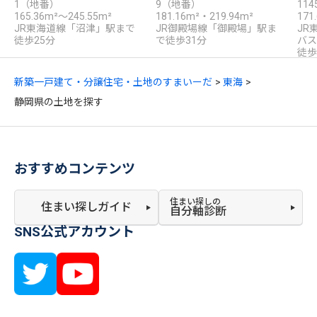
1（地番）
9（地番）
11
165.36m²～245.55m²
181.16m²・219.94m²
171
JR東海道線「沼津」駅まで
JR御殿場線「御殿場」駅ま
JR
徒歩25分
で徒歩31分
バス
徒歩
新築一戸建て・分譲住宅・土地のすまいーだ
東海
静岡県の土地を探す
おすすめコンテンツ
住まい探しの
住まい探しガイド
自分軸診断
SNS公式アカウント