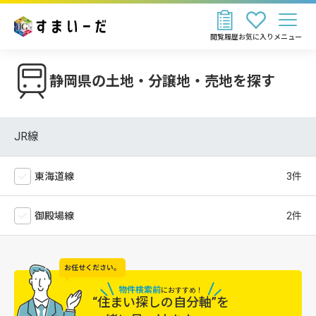
閲覧履歴
お気に入り
メニュー
静岡県の土地・分譲地・売地を探す
JR線
東海道線
御殿場線
お任せください。
物件検索前
に
おすすめ！
“住まい探しの自分軸”を