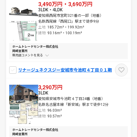
3,490万円・3,690万円
3LDK・4LDK
愛知県西尾市宮町321番の一部（地番）
名鉄西尾線「西尾口」駅まで徒歩9分
土地
185.72m²・
199.92m²
建物
93.16m²・
100.19m²
ホームトレードセンター株式会社
岡崎営業所
販売店コメントを
リナージュネクスジー安城市今池町４丁目０１期
3,290万円
3LDK
愛知県安城市今池町４丁目24番（地番）
名鉄名古屋本線「新安城」駅まで徒歩12分
土地
96.03m²
建物
93.57m²
ホームトレードセンター株式会社
岡崎営業所