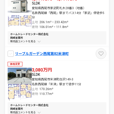
5LDK
愛知県西尾市家武町札木28番3（地番）
名鉄西尾線「西尾」駅までバス14分「家武」停徒歩5
分
土地
206.1m²・
233.42m²
建物
106.01m²・
111.8m²
ホームトレードセンター株式会社
岡崎営業所
販売店コメントを
リーブルガーデン西尾第82米津町
価格変更
3,080万円
5LDK
愛知県西尾市米津町白沢149-3
名鉄西尾線「米津」駅まで徒歩11分
土地
170.26m²
建物
110.77m²
ホームトレードセンター株式会社
岡崎営業所
販売店コメントを