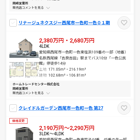
岡崎営業所
販売店コメントを
リナージュネクスジー西尾市一色町一色０１期
2,380万円・2,680万円
4LDK
愛知県西尾市一色町一色東塩浜109番の一部（地番）
名鉄西尾線「吉良吉田」駅までバス10分「一色公民
館」停徒歩14分
土地
171.05m²・
216.19m²
建物
102.68m²・
106.81m²
ホームトレードセンター株式会社
岡崎営業所
販売店コメントを
クレイドルガーデン西尾市一色町一色 第27
価格変更
2,190万円～2,290万円
3LDK～4LDK
愛知県西尾市一色町一色東荒子44番、45番の各一部