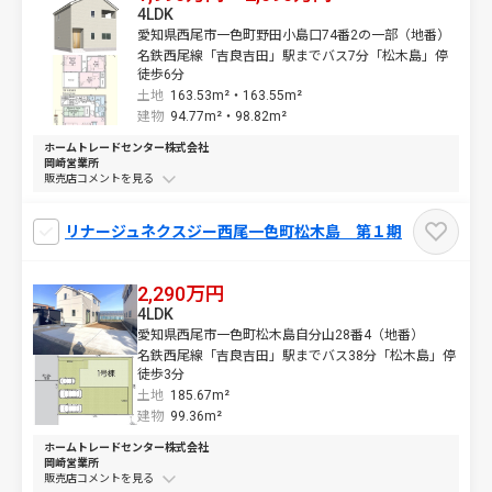
4LDK
愛知県西尾市一色町野田小島口74番2の一部（地番）
名鉄西尾線「吉良吉田」駅までバス7分「松木島」停
徒歩6分
土地
163.53m²・
163.55m²
建物
94.77m²・
98.82m²
ホームトレードセンター株式会社
岡崎営業所
販売店コメントを
リナージュネクスジー西尾一色町松木島 第１期
2,290万円
4LDK
愛知県西尾市一色町松木島自分山28番4（地番）
名鉄西尾線「吉良吉田」駅までバス38分「松木島」停
徒歩3分
土地
185.67m²
建物
99.36m²
ホームトレードセンター株式会社
岡崎営業所
販売店コメントを