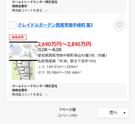
ホームトレードセンター株式会社
岡崎営業所
販売店コメントを
クレイドルガーデン西尾市南中根町 第3
価格変更
2,690万円～2,890万円
3LDK～4LDK
愛知県西尾市南中根町長仙95番5他（地番）
名鉄西尾線「米津」駅まで徒歩18分
土地
169.91m²～
209m²
建物
95.98m²～
100.44m²
ホームトレードセンター株式会社
岡崎営業所
販売店コメントを
1ページ目
次へ
（2ページ中）