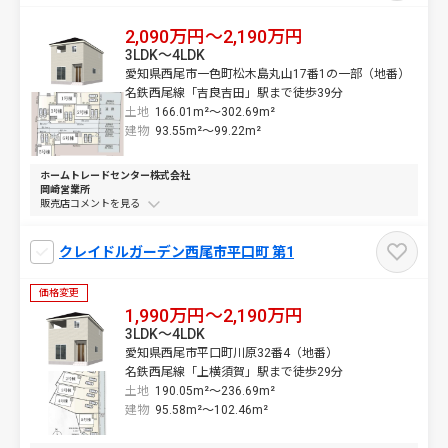
2,090万円～2,190万円
3LDK～4LDK
愛知県西尾市一色町松木島丸山17番1の一部（地番）
名鉄西尾線「吉良吉田」駅まで徒歩39分
土地
166.01m²～
302.69m²
建物
93.55m²～
99.22m²
ホームトレードセンター株式会社
岡崎営業所
販売店コメントを
クレイドルガーデン西尾市平口町 第1
価格変更
1,990万円～2,190万円
3LDK～4LDK
愛知県西尾市平口町川原32番4（地番）
名鉄西尾線「上横須賀」駅まで徒歩29分
土地
190.05m²～
236.69m²
建物
95.58m²～
102.46m²