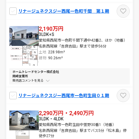
リナージュネクスジー西尾一色町千間 第１期
2,190万円
3LDK+S
愛知県西尾市一色町千間下通中42番2、ほか（地番）
名鉄西尾線「吉良吉田」駅まで徒歩56分
土地
228.98m²
建物
90.26m²
ホームトレードセンター株式会社
岡崎営業所
販売店コメントを
リナージュネクスジー西尾市一色町生田０１期
2,290万円・2,490万円
3LDK・4LDK
愛知県西尾市一色町生田中萱野30番1（地番）
名鉄西尾線「吉良吉田」駅までバス5分「松木島」停
徒歩27分