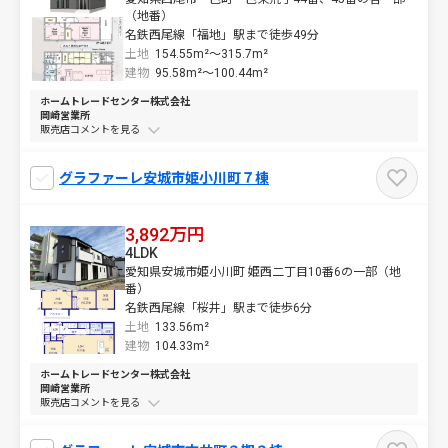
（地番）
名鉄西尾線「福地」駅まで徒歩49分
土地
154.55m²～
315.7m²
建物
95.58m²～
100.44m²
ホームトレードセンター株式会社
岡崎営業所
販売店コメントを
グラファーレ安城市姫小川町７棟
3,892万円
4LDK
愛知県安城市姫小川町 姫西二丁目10番6の一部（地
番）
名鉄西尾線「桜井」駅まで徒歩6分
土地
133.56m²
建物
104.33m²
ホームトレードセンター株式会社
岡崎営業所
販売店コメントを