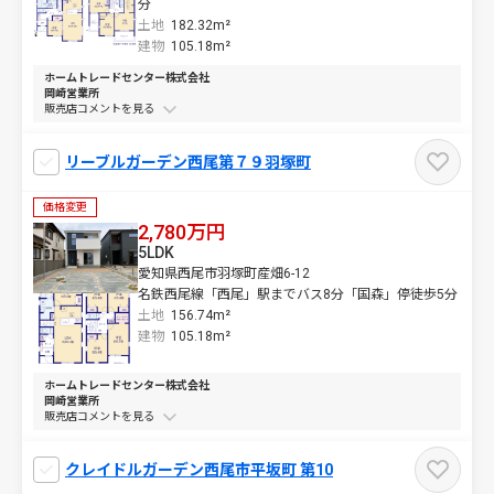
分
土地
182.32m²
建物
105.18m²
ホームトレードセンター株式会社
岡崎営業所
販売店コメントを
リーブルガーデン西尾第７９羽塚町
価格変更
2,780万円
5LDK
愛知県西尾市羽塚町産畑6-12
名鉄西尾線「西尾」駅までバス8分「国森」停徒歩5分
土地
156.74m²
建物
105.18m²
ホームトレードセンター株式会社
岡崎営業所
販売店コメントを
クレイドルガーデン西尾市平坂町 第10