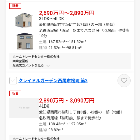
新着
2,690万円～2,890万円
3LDK～4LDK
愛知県西尾市平坂町牛起7番58の一部（地番）
名鉄西尾線「西尾」駅までバス21分「羽塚西」停徒歩
10分
土地
167.52m²～
181.32m²
建物
91.52m²～
98.81m²
ホームトレードセンター株式会社
岡崎営業所
販売店コメントを
クレイドルガーデン西尾市桜町 第2
新着
2,890万円・3,090万円
4LDK
愛知県西尾市桜町１丁目8番、42番の一部（地番）
名鉄西尾線「桜町前」駅まで徒歩6分
土地
138.43m²・
197.05m²
建物
98.82m²
ホームトレードセンター株式会社