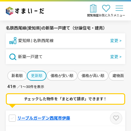
閲覧履歴
お気に入り
メニュー
名鉄西尾線(愛知県)の新築一戸建て（分譲住宅・建売）
愛知県 | 名鉄西尾線
新築一戸建て
新着順
更新順
価格が安い順
価格が高い順
建物面積
41
件
／1～30件を表示
チェックした物件を「まとめて請求」できます！
リーブルガーデン西尾市伊藤