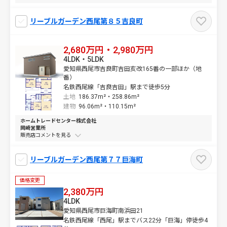
リーブルガーデン西尾第８５吉良町
2,680万円・2,980万円
4LDK・5LDK
愛知県西尾市吉良町吉田亥改165番の一部ほか（地
番）
名鉄西尾線「吉良吉田」駅まで徒歩5分
土地
186.37m²・
258.86m²
建物
96.06m²・
110.15m²
ホームトレードセンター株式会社
岡崎営業所
販売店コメントを
リーブルガーデン西尾第７７巨海町
価格変更
2,380万円
4LDK
愛知県西尾市巨海町南浜田21
名鉄西尾線「西尾」駅までバス22分「巨海」停徒歩4