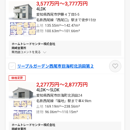
3,577万円～3,777万円
4LDK
愛知県西尾市伊藤４丁目5-5
名鉄西尾線「西尾口」駅まで徒歩15分
土地
135.55m²～
142.47m²
建物
100.63m²～
101.66m²
ホームトレードセンター株式会社
岡崎営業所
販売店コメントを
リーブルガーデン西尾市巨海町北浜田第２
価格変更
2,277万円～2,877万円
4LDK～5LDK
愛知県西尾市巨海町北浜田24
名鉄西尾線「福地」駅まで車4.9km
土地
169.19m²～
238.56m²
建物
96.06m²～
110.15m²
ホームトレードセンター株式会社
岡崎営業所