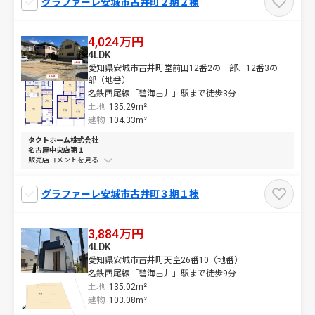
グラファーレ安城市古井町２期２棟
4,024万円
4LDK
愛知県安城市古井町堂前田12番2の一部、12番3の一
部（地番）
名鉄西尾線「碧海古井」駅まで徒歩3分
土地
135.29m²
建物
104.33m²
タクトホーム株式会社
名古屋中央店第１
販売店コメントを
グラファーレ安城市古井町３期１棟
3,884万円
4LDK
愛知県安城市古井町天皇26番10（地番）
名鉄西尾線「碧海古井」駅まで徒歩9分
土地
135.02m²
建物
103.08m²