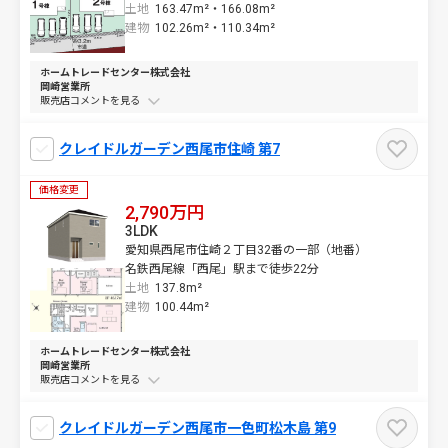
土地
163.47m²・
166.08m²
建物
102.26m²・
110.34m²
ホームトレードセンター株式会社
岡崎営業所
販売店コメントを
クレイドルガーデン西尾市住崎 第7
価格変更
2,790万円
3LDK
愛知県西尾市住崎２丁目32番の一部（地番）
名鉄西尾線「西尾」駅まで徒歩22分
土地
137.8m²
建物
100.44m²
ホームトレードセンター株式会社
岡崎営業所
販売店コメントを
クレイドルガーデン西尾市一色町松木島 第9