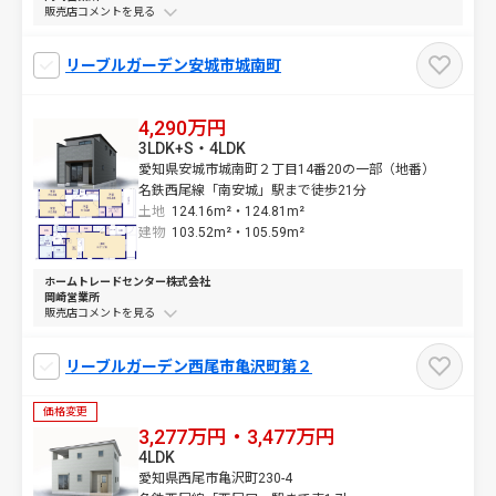
販売店コメントを
リーブルガーデン安城市城南町
4,290万円
3LDK+S・4LDK
愛知県安城市城南町２丁目14番20の一部（地番）
名鉄西尾線「南安城」駅まで徒歩21分
土地
124.16m²・
124.81m²
建物
103.52m²・
105.59m²
ホームトレードセンター株式会社
岡崎営業所
販売店コメントを
リーブルガーデン西尾市亀沢町第２
価格変更
3,277万円・3,477万円
4LDK
愛知県西尾市亀沢町230-4