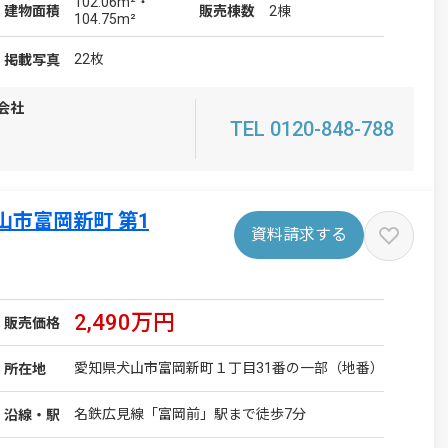
102.06m²・
2棟
建物
面積
販売棟数
104.75m²
22枚
掲載写真
会社
TEL 0120-848-788
市富岡新町 第1
資料請求する
2,490万円
販売価格
愛知県犬山市富岡新町１丁目31番の一部（地番）
所在地
名鉄広見線「富岡前」駅まで徒歩7分
沿線・駅