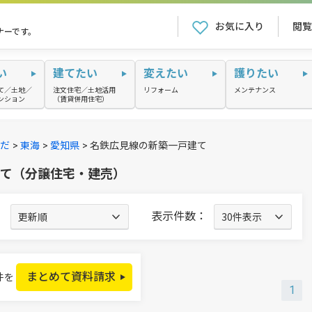
お気に入り
閲覧
ナーです。
い
建てたい
変えたい
護りたい
て／土地／
注文住宅／土地活用
リフォーム
メンテナンス
ンション
（賃貸併用住宅）
だ
東海
愛知県
名鉄広見線の新築一戸建て
建て（分譲住宅・建売）
：
表示件数：
まとめて資料請求
件を
1