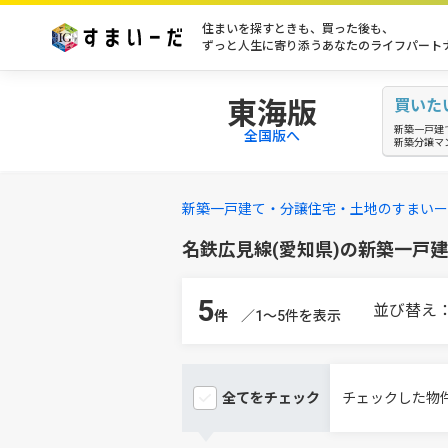
住まいを探すときも、買った後も、
ずっと人生に寄り添うあなたのライフパート
東海版
買いた
新築一戸建
全国版へ
新築分譲マ
新築一戸建て・分譲住宅・土地のすまいー
名鉄広見線(愛知県)の新築一戸
5
並び替え
件
／1～5件を表示
全てを
チェック
チェックした物