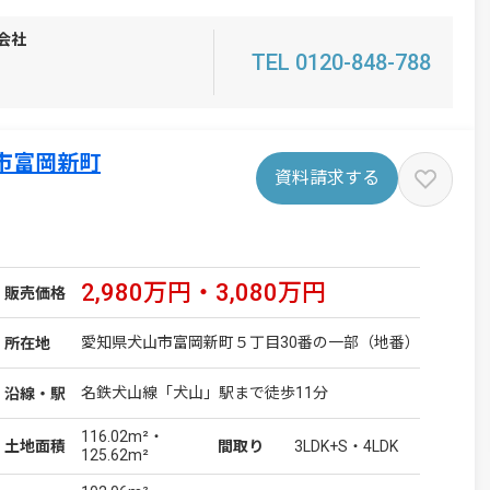
会社
TEL 0120-848-788
市富岡新町
資料請求する
2,980万円・3,080万円
販売価格
愛知県犬山市富岡新町５丁目30番の一部（地番）
所在地
名鉄犬山線「犬山」駅まで徒歩11分
沿線・駅
116.02m²・
3LDK+S・4LDK
土地
面積
間取り
125.62m²