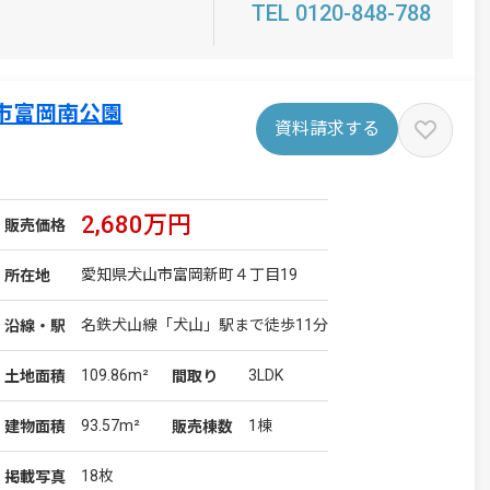
TEL 0120-848-788
市富岡南公園
資料請求する
2,680万円
販売価格
愛知県犬山市富岡新町４丁目19
所在地
名鉄犬山線「犬山」駅まで徒歩11分
沿線・駅
109.86m²
3LDK
土地
面積
間取り
93.57m²
1棟
建物
面積
販売棟数
18枚
掲載写真