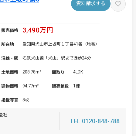
資料請求する
3,490万円
販売価格
愛知県犬山市上坂町１丁目41番（地番）
所在地
名鉄犬山線「犬山」駅まで徒歩24分
沿線・駅
208.78m²
4LDK
土地
面積
間取り
94.77m²
1棟
建物
面積
販売棟数
8枚
掲載写真
会社
TEL 0120-848-788