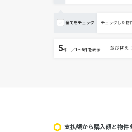
全てを
チェック
チェックした物
5
並び替え
件
／1～5件を表示
支払額から購入額と物件