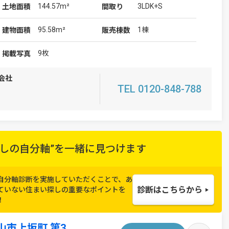
144.57m²
3LDK+S
土地
面積
間取り
95.58m²
1棟
建物
面積
販売棟数
9枚
掲載写真
会社
TEL 0120-848-788
しの自分軸”を
一緒に見つけます
自分軸診断を実施していただくことで、
あ
診断はこちらから
ていない住まい探しの重要なポイントを
！
市上坂町 第3