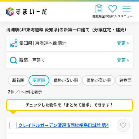
閲覧履歴
お気に入り
メニュー
清洲駅(JR東海道線:愛知県)の新築一戸建て（分譲住宅・建売）
愛知県 | 東海道本線 清洲
新築一戸建て
新着順
更新順
価格が安い順
価格が高い順
建物面積
2
件
／1～2件を表示
チェックした物件を「まとめて請求」できます！
クレイドルガーデン清須市西枇杷島町城並 第4