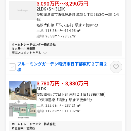
3,090万円～3,290万円
2LDK+S～3LDK
愛知県清須市西枇杷島町 城並１丁目9番3の一部（地
番）
名鉄犬山線「下小田井」駅まで徒歩5分
土地
113.23m²～
114.93m²
建物
95.58m²～
98.82m²
ホームトレードセンター株式会社
名古屋中川営業所
販売店コメントを
ブルーミングガーデン稲沢市日下部東町２丁目２
棟
3,780万円・3,880万円
3LDK
愛知県稲沢市日下部 東町２丁目138番(地番)
JR東海道線「清洲」駅まで徒歩8分
土地
222.63m²・
237.21m²
建物
112.59m²・
113.02m²
ホームトレードセンター株式会社
名古屋中川営業所