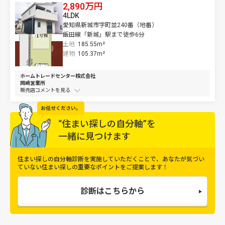
2,890万円
4LDK
愛知県新城市字町並240番（地番）
飯田線「新城」駅まで徒歩6分
土地
185.55m²
建物
105.37m²
ホームトレードセンター株式会社
岡崎営業所
販売店コメントを
お任せください。
“住まい探しの自分軸”を
一緒に見つけます
住まい探しの自分軸診断を実施していただくことで、
あなたが気づい
ていない住まい探しの重要なポイントをご提案します！
診断はこちらから