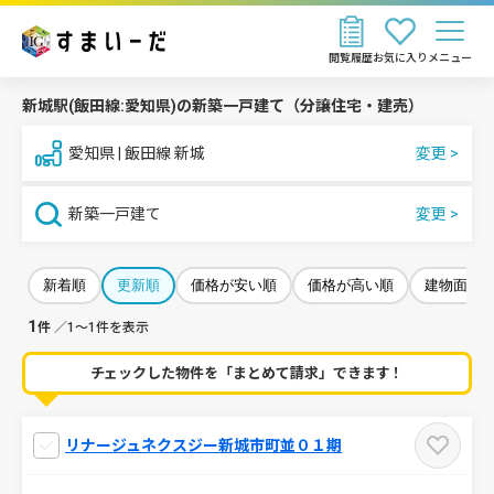
閲覧履歴
お気に入り
メニュー
新城駅(飯田線:愛知県)の新築一戸建て（分譲住宅・建売）
愛知県 | 飯田線 新城
新築一戸建て
新着順
更新順
価格が安い順
価格が高い順
建物面積
1
件
／1～1件を表示
チェックした物件を「まとめて請求」できます！
リナージュネクスジー新城市町並０１期