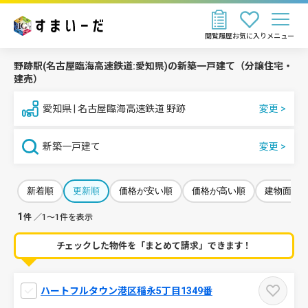
閲覧履歴
お気に入り
メニュー
野跡駅(名古屋臨海高速鉄道:愛知県)の新築一戸建て（分譲住宅・
建売）
愛知県 | 名古屋臨海高速鉄道 野跡
新築一戸建て
新着順
更新順
価格が安い順
価格が高い順
建物面積
1
件
／1～1件を表示
チェックした物件を「まとめて請求」できます！
ハートフルタウン港区稲永5丁目1349番