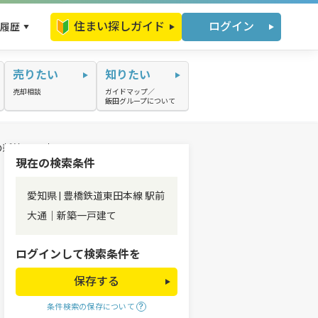
住まい探しガイド
ログイン
履歴
売りたい
知りたい
売却相談
ガイドマップ／
飯田グループについて
の新築一戸建て
現在の検索条件
愛知県 | 豊橋鉄道東田本線 駅前
大通｜新築一戸建て
ログインして検索条件を
保存する
条件検索の保存について