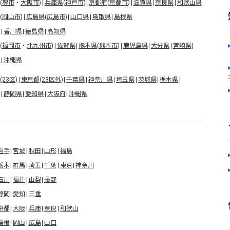
(
堺市
・
大阪市
)
兵庫県
(
神戸市
)
京都府
(
京都市
)
滋賀県
奈良県
和歌山県
(
岡山市
)
広島県
(
広島市
)
山口県
鳥取県
島根県
香川県
徳島県
高知県
(
福岡市
・
北九州市
)
佐賀県
熊本県
(
熊本市
)
鹿児島県
大分県
宮崎県
沖縄県
23区)
東京都(23区外)
千葉県
神奈川県
埼玉県
茨城県
栃木県
静岡県
愛知県
大阪府
沖縄県
岩手
宮城
秋田
山形
福島
栃木
群馬
埼玉
千葉
東京
神奈川
石川
福井
山梨
長野
静岡
愛知
三重
京都
大阪
兵庫
奈良
和歌山
島根
岡山
広島
山口