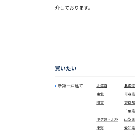
介しております。
買いたい
新築一戸建て
北海道
北海道
東北
青森県
関東
東京都
千葉県
甲信越・北陸
山梨県
東海
愛知県