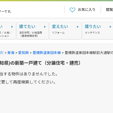
お気に入り
閲覧
ナーです。
い
建てたい
変えたい
護りたい
て／土地／
注文住宅／土地活用
リフォーム
メンテナンス
ンション
（賃貸併用住宅）
だ
東海
愛知県
豊橋鉄道東田本線
豊橋鉄道東田本線駅前大通駅
愛知県)の新築一戸建て（分譲住宅・建売）
当する物件はありませんでした。
変更して再度検索してください。