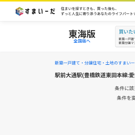
住まいを探すときも、買った後も、
ずっと人生に寄り添うあなたのライフパート
東海版
買いた
新築一戸建
全国版へ
新築分譲マ
新築一戸建て・分譲住宅・土地のすまいー
駅前大通駅(豊橋鉄道東田本線:
条件に該
条件を