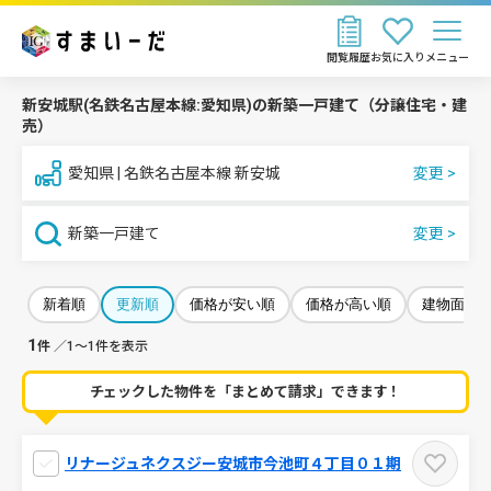
閲覧履歴
お気に入り
メニュー
新安城駅(名鉄名古屋本線:愛知県)の新築一戸建て（分譲住宅・建
売）
愛知県 | 名鉄名古屋本線 新安城
新築一戸建て
新着順
更新順
価格が安い順
価格が高い順
建物面積
1
件
／1～1件を表示
チェックした物件を「まとめて請求」できます！
リナージュネクスジー安城市今池町４丁目０１期