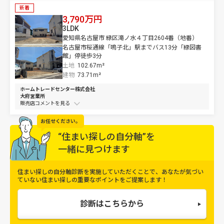
新着
3,790万円
3LDK
愛知県名古屋市 緑区滝ノ水４丁目2604番（地番）
名古屋市桜通線「鳴子北」駅までバス13分「緑図書
館」停徒歩3分
土地
102.67m²
建物
73.71m²
ホームトレードセンター株式会社
大府営業所
販売店コメントを
お任せください。
“住まい探しの自分軸”を
一緒に見つけます
住まい探しの自分軸診断を実施していただくことで、
あなたが気づい
ていない住まい探しの重要なポイントをご提案します！
診断はこちらから