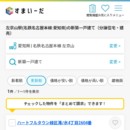
閲覧履歴
お気に入り
メニュー
左京山駅(名鉄名古屋本線:愛知県)の新築一戸建て（分譲住宅・建
売）
愛知県 | 名鉄名古屋本線 左京山
新築一戸建て
新着順
更新順
価格が安い順
価格が高い順
建物面積
1
件
／1～1件を表示
チェックした物件を「まとめて請求」できます！
ハートフルタウン緑区滝ﾉ水4丁目2604番