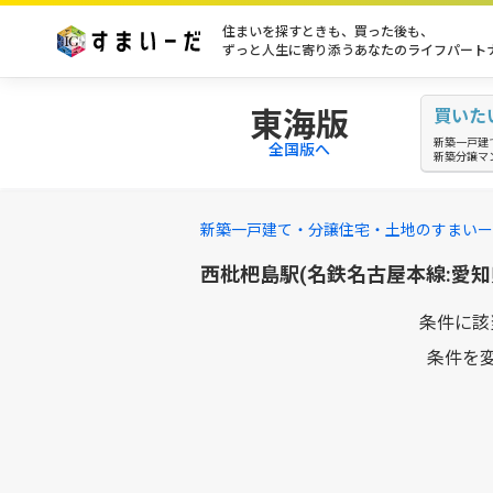
住まいを探すときも、買った後も、
ずっと人生に寄り添うあなたのライフパート
東海版
買いた
新築一戸建
全国版へ
新築分譲マ
新築一戸建て・分譲住宅・土地のすまいー
西枇杷島駅(名鉄名古屋本線:愛
条件に該
条件を