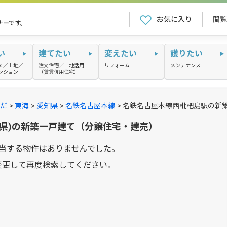
お気に入り
閲覧
ナーです。
い
建てたい
変えたい
護りたい
て／土地／
注文住宅／土地活用
リフォーム
メンテナンス
ンション
（賃貸併用住宅）
だ
東海
愛知県
名鉄名古屋本線
名鉄名古屋本線西枇杷島駅の新
知県)の新築一戸建て（分譲住宅・建売）
当する物件はありませんでした。
変更して再度検索してください。