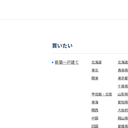
買いたい
新築一戸建て
北海道
北海道
東北
青森県
関東
東京都
千葉県
甲信越・北陸
山梨県
東海
愛知県
関西
大阪府
中国
岡山県
四国
愛媛県