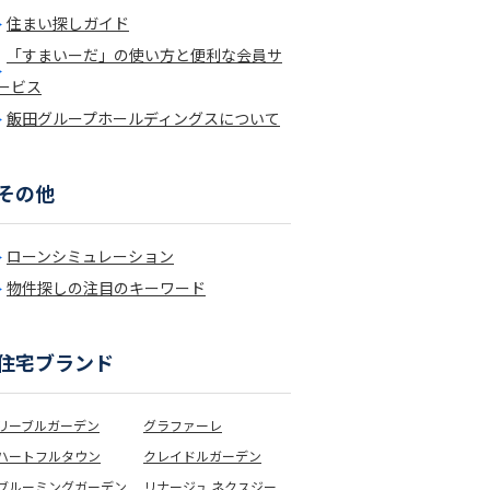
住まい探しガイド
「すまいーだ」の使い方と便利な会員サ
ービス
飯田グループホールディングスについて
その他
ローンシミュレーション
物件探しの注目のキーワード
住宅ブランド
リーブルガーデン
グラファーレ
ハートフルタウン
クレイドルガーデン
ブルーミングガーデン
リナージュ ネクスジー