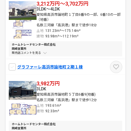
3,212万円～3,702万円
3LDK～4LDK
愛知県高浜市論地町１丁目6番9の一部、6番10の一部
（地番）
名鉄三河線「高浜港」駅まで徒歩18分
土地
131.23m²～
175.14m²
建物
93.98m²～
112.19m²
ホームトレードセンター株式会社
岡崎営業所
販売店コメントを
グラファーレ高浜市論地町２期１棟
3,982万円
3LDK
愛知県高浜市論地町５丁目6番9(地番)
名鉄三河線「高浜港」駅まで徒歩12分
土地
193.61m²
建物
92.33m²
ホームトレードセンター株式会社
岡崎営業所