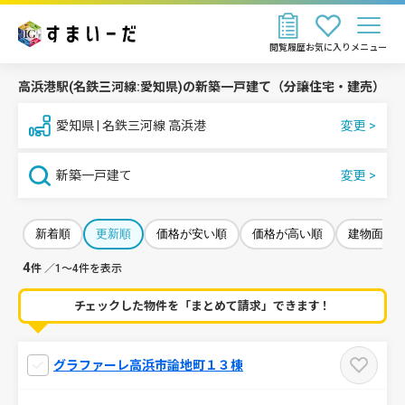
閲覧履歴
お気に入り
メニュー
高浜港駅(名鉄三河線:愛知県)の新築一戸建て（分譲住宅・建売）
愛知県 | 名鉄三河線 高浜港
新築一戸建て
新着順
更新順
価格が安い順
価格が高い順
建物面積
4
件
／1～4件を表示
チェックした物件を「まとめて請求」できます！
グラファーレ高浜市論地町１３棟