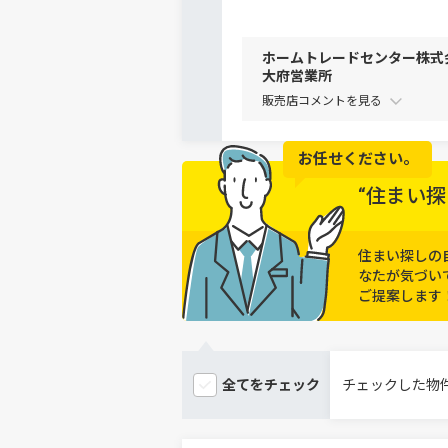
ホームトレードセンター株式
大府営業所
販売店コメントを
お任せください。
“住まい探
住まい探しの
なたが気づい
ご提案します
全てを
チェック
チェックした物