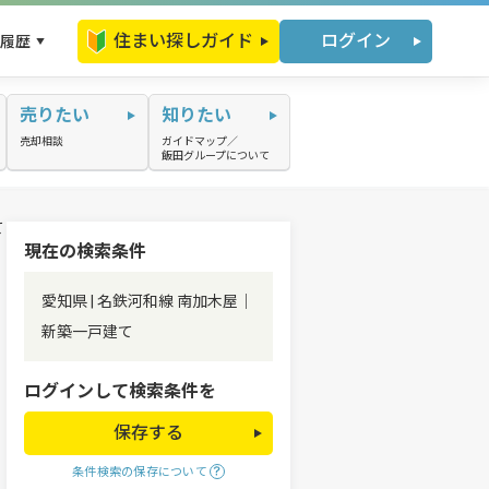
住まい探しガイド
ログイン
履歴
売りたい
知りたい
売却相談
ガイドマップ／
飯田グループについて
て
現在の検索条件
愛知県 | 名鉄河和線 南加木屋｜
新築一戸建て
ログインして検索条件を
保存する
条件検索の保存について