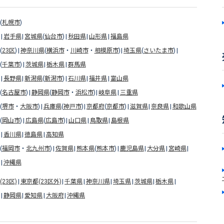
(
札幌市
)
岩手県
宮城県
(
仙台市
)
秋田県
山形県
福島県
(
23区
)
神奈川県
(
横浜市
・
川崎市
・
相模原市
)
埼玉県
(
さいたま市
)
(
千葉市
)
茨城県
栃木県
群馬県
長野県
新潟県
(
新潟市
)
石川県
福井県
富山県
(
名古屋市
)
静岡県
(
静岡市
・
浜松市
)
岐阜県
三重県
(
堺市
・
大阪市
)
兵庫県
(
神戸市
)
京都府
(
京都市
)
滋賀県
奈良県
和歌山県
(
岡山市
)
広島県
(
広島市
)
山口県
鳥取県
島根県
香川県
徳島県
高知県
(
福岡市
・
北九州市
)
佐賀県
熊本県
(
熊本市
)
鹿児島県
大分県
宮崎県
沖縄県
23区)
東京都(23区外)
千葉県
神奈川県
埼玉県
茨城県
栃木県
静岡県
愛知県
大阪府
沖縄県