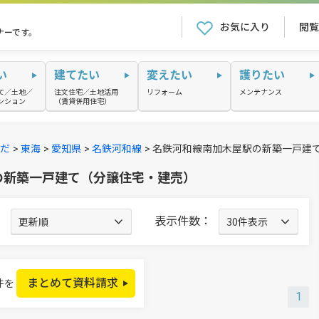
お気に入り
閲覧
ナーです。
い
建てたい
変えたい
護りたい
て／土地／
注文住宅／土地活用
リフォーム
メンテナンス
ンション
（賃貸併用住宅）
だ
東海
愛知県
名鉄河和線
名鉄河和線南加木屋駅の新築一戸建
)の新築一戸建て（分譲住宅・建売）
：
表示件数：
まとめて資料請求
件を
1