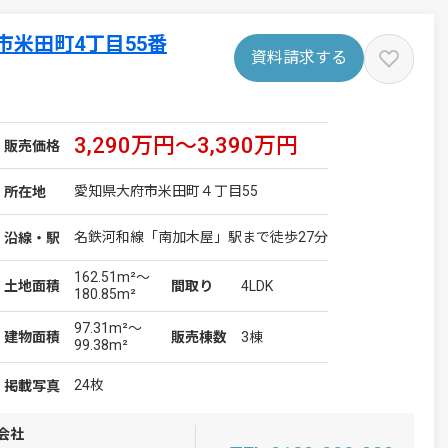
米田町4丁目55番
資料請求する
3,290万円～3,390万円
販売価格
愛知県大府市米田町４丁目55
所在地
名鉄河和線「南加木屋」駅まで徒歩27分
沿線・駅
162.51m²～
4LDK
土地
面積
間取り
180.85m²
97.31m²～
3棟
建物
面積
販売棟数
99.38m²
24枚
掲載写真
会社