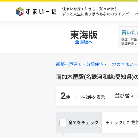
住まいを探すときも、買った後も、
ずっと人生に寄り添うあなたのライフパート
東海版
買いた
新築一戸建
全国版へ
新築分譲マ
新築一戸建て・分譲住宅・土地のすまいー
南加木屋駅(名鉄河和線:愛知県
2
並び替え
件
／1～2件を表示
全てを
チェック
チェックした物