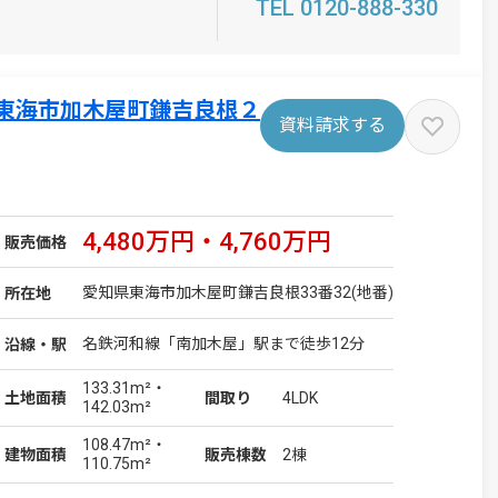
TEL 0120-888-330
東海市加木屋町鎌吉良根２
資料請求する
4,480万円・4,760万円
販売価格
愛知県東海市加木屋町鎌吉良根33番32(地番)
所在地
名鉄河和線「南加木屋」駅まで徒歩12分
沿線・駅
133.31m²・
4LDK
土地
面積
間取り
142.03m²
108.47m²・
2棟
建物
面積
販売棟数
110.75m²