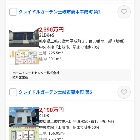
クレイドルガーデン土岐市妻木平成町 第2
2,390万円
3LDK+S
岐阜県土岐市妻木 平成町２丁目33番の一部（地番）
中央本線「土岐市」駅まで徒歩70分
土地
225.5m²
建物
89.1m²
ホームトレードセンター株式会社
岐阜営業所
クレイドルガーデン土岐市妻木町 第6
2,190万円
4LDK
岐阜県土岐市妻木町字清水507番1、他(地番)
中央本線「土岐市」駅まで徒歩60分
土地
156.95m²
建物
95.57m²