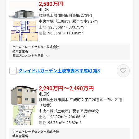
2,580万円
4LDK
岐阜県土岐市肥田町 肥田2739-1
中央本線「土岐市」駅まで車3.2km
土地
320.66m²・
333.75m²
建物
96.06m²・
113.05m²
ホームトレードセンター株式会社
岐阜営業所
販売店コメントを
クレイドルガーデン土岐市妻木平成町 第3
2,290万円～2,490万円
4LDK
岐阜県土岐市妻木 平成町２丁目20番の一部、21番
（地番）
中央本線「土岐市」駅まで徒歩66分
土地
199.97m²～
206.86m²
建物
96.78m²～
98.82m²
ホームトレードセンター株式会社
岐阜営業所