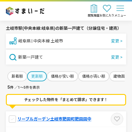
閲覧履歴
お気に入り
メニュー
土岐市駅(中央本線:岐阜県)の新築一戸建て（分譲住宅・建売）
岐阜県 | 中央本線 土岐市
新築一戸建て
新着順
更新順
価格が安い順
価格が高い順
建物面積
5
件
／1～5件を表示
チェックした物件を「まとめて請求」できます！
リーブルガーデン土岐市肥田町肥田田中