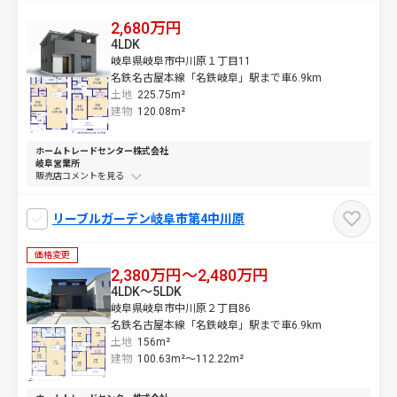
2,680万円
4LDK
岐阜県岐阜市中川原１丁目11
名鉄名古屋本線「名鉄岐阜」駅まで車6.9km
土地
225.75m²
建物
120.08m²
ホームトレードセンター株式会社
岐阜営業所
販売店コメントを
リーブルガーデン岐阜市第4中川原
価格変更
2,380万円～2,480万円
4LDK～5LDK
岐阜県岐阜市中川原２丁目86
名鉄名古屋本線「名鉄岐阜」駅まで車6.9km
土地
156m²
建物
100.63m²～
112.22m²