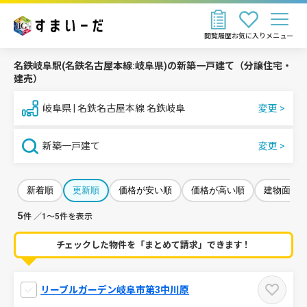
閲覧履歴
お気に入り
メニュー
名鉄岐阜駅(名鉄名古屋本線:岐阜県)の新築一戸建て（分譲住宅・
建売）
岐阜県 | 名鉄名古屋本線 名鉄岐阜
新築一戸建て
新着順
更新順
価格が安い順
価格が高い順
建物面積
5
件
／1～5件を表示
チェックした物件を「まとめて請求」できます！
リーブルガーデン岐阜市第3中川原