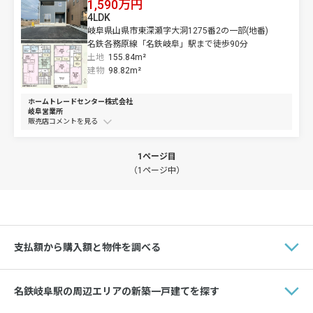
1,590万円
4LDK
岐阜県山県市東深瀬字大洞1275番2の一部(地番)
名鉄各務原線「名鉄岐阜」駅まで徒歩90分
土地
155.84m²
建物
98.82m²
ホームトレードセンター株式会社
岐阜営業所
販売店コメントを
1ページ目
（1ページ中）
支払額から購入額と物件を調べる
名鉄岐阜駅の周辺エリアの新築一戸建てを探す