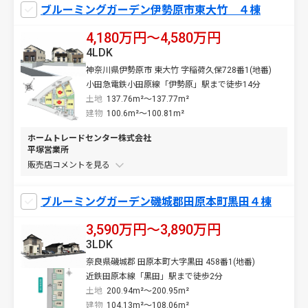
ブルーミングガーデン伊勢原市東大竹 ４棟
4,180万円〜4,580万円
4LDK
神奈川県伊勢原市 東大竹 字稲荷久保728番1(地番)
小田急電鉄小田原線「伊勢原」駅まで徒歩14分
土地
137.76m²～137.77m²
建物
100.6m²～100.81m²
ホームトレードセンター株式会社
平塚営業所
販売店コメントを
ブルーミングガーデン磯城郡田原本町黒田４棟
3,590万円〜3,890万円
3LDK
奈良県磯城郡 田原本町大字黒田 458番1(地番)
近鉄田原本線「黒田」駅まで徒歩2分
土地
200.94m²～200.95m²
建物
104.13m²～108.06m²