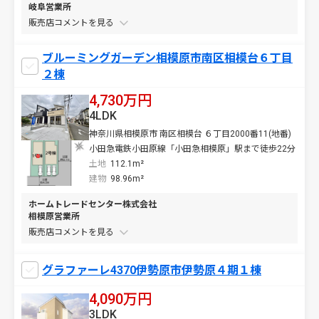
岐阜営業所
販売店コメントを
ブルーミングガーデン相模原市南区相模台６丁目
２棟
4,730万円
4LDK
神奈川県相模原市 南区相模台 ６丁目2000番11(地番)
小田急電鉄小田原線「小田急相模原」駅まで徒歩22分
土地
112.1m²
建物
98.96m²
ホームトレードセンター株式会社
相模原営業所
販売店コメントを
グラファーレ4370伊勢原市伊勢原４期１棟
4,090万円
3LDK