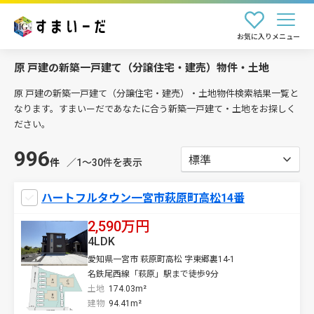
お気に入り
メニュー
原 戸建の新築一戸建て（分譲住宅・建売）物件・土地
原 戸建の新築一戸建て（分譲住宅・建売）・土地物件検索結果一覧と
なります。すまいーだであなたに合う新築一戸建て・土地をお探しく
ださい。
996
件
／1〜30件を表示
ハートフルタウン一宮市萩原町高松14番
2,590万円
4LDK
愛知県一宮市 萩原町高松 字東郷裏14-1
名鉄尾西線「萩原」駅まで徒歩9分
土地
174.03m²
建物
94.41m²