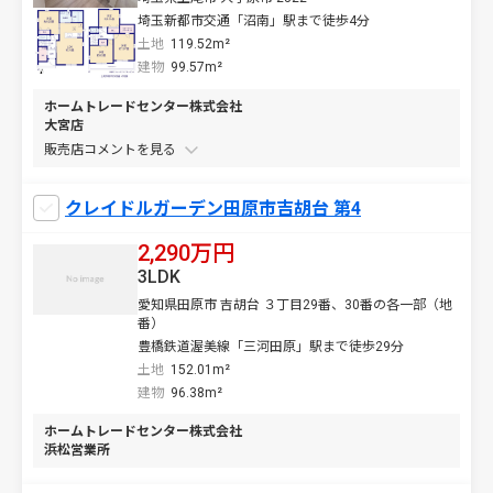
埼玉新都市交通「沼南」駅まで徒歩4分
土地
119.52m²
建物
99.57m²
ホームトレードセンター株式会社
大宮店
販売店コメントを
クレイドルガーデン田原市吉胡台 第4
2,290万円
3LDK
愛知県田原市 吉胡台 ３丁目29番、30番の各一部（地
番）
豊橋鉄道渥美線「三河田原」駅まで徒歩29分
土地
152.01m²
建物
96.38m²
ホームトレードセンター株式会社
浜松営業所