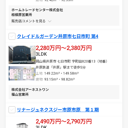
建物
92.42m²・92.53m²
ホームトレードセンター株式会社
相模原営業所
販売店コメントを
クレイドルガーデン井原市七日市町 第4
2,280万円〜2,380万円
3LDK
岡山県井原市 七日市町 字町田820番13（地番）
井原鉄道「井原」駅まで徒歩5分
土地
149.22m²・149.58m²
建物
93.15m²・98.82m²
株式会社アーネストワン
福山営業所
リナージュネクスジー市原市原 第１期
2,490万円〜2,790万円
3LDK