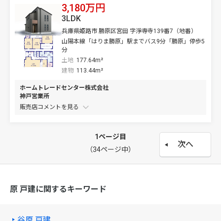
3,180万円
3LDK
兵庫県姫路市 勝原区宮田 字淨専寺139番7（地番）
山陽本線「はりま勝原」駅までバス9分「勝原」停歩5
分
土地
177.64m²
建物
113.44m²
ホームトレードセンター株式会社
神戸営業所
販売店コメントを
1ページ目
次へ
（34ページ中）
原 戸建に関するキーワード
谷原 戸建