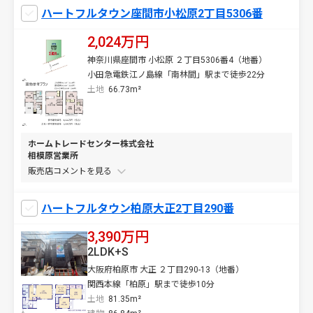
ハートフルタウン座間市小松原2丁目5306番
2,024万円
神奈川県座間市 小松原 ２丁目5306番4（地番）
小田急電鉄江ノ島線「南林間」駅まで徒歩22分
土地
66.73m²
ホームトレードセンター株式会社
相模原営業所
販売店コメントを
ハートフルタウン柏原大正2丁目290番
3,390万円
2LDK+S
大阪府柏原市 大正 ２丁目290-13（地番）
関西本線「柏原」駅まで徒歩10分
土地
81.35m²