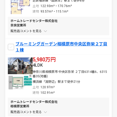
近鉄橿原線「田原本」駅まで徒歩8分
土地
122.93m²・170.76m²
建物
93.57m²・115.1m²
ホームトレードセンター株式会社
奈良営業所
販売店コメントを
ブルーミングガーデン相模原市中央区弥栄２丁目
１棟
5,980万円
4LDK
神奈川県相模原市 中央区弥栄 ２丁目6314番6、6315
番35(地番)
横浜線「淵野辺」駅まで徒歩21分
土地
120.97m²
建物
102.91m²
ホームトレードセンター株式会社
相模原営業所
販売店コメントを