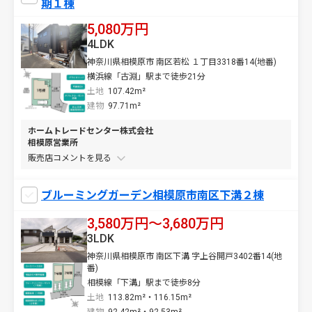
期１棟
5,080万円
4LDK
神奈川県相模原市 南区若松 １丁目3318番14(地番)
横浜線「古淵」駅まで徒歩21分
土地
107.42m²
建物
97.71m²
ホームトレードセンター株式会社
相模原営業所
販売店コメントを
ブルーミングガーデン相模原市南区下溝２棟
3,580万円〜3,680万円
3LDK
神奈川県相模原市 南区下溝 字上谷開戸3402番14(地
番)
相模線「下溝」駅まで徒歩8分
土地
113.82m²・116.15m²