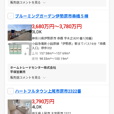
販売店コメントを
ブルーミングガーデン伊勢原市串橋５棟
3,680万円〜3,780万円
3LDK
神奈川県伊勢原市 串橋 字木之元91番1(地番)
小田急電鉄小田原線「伊勢原」駅までバス16分「串橋
入口」停歩3分
土地
157.58m²～157.69m²
建物
98.55m²～100.19m²
ホームトレードセンター株式会社
平塚営業所
販売店コメントを
ハートフルタウン上尾市原市2322番
3,790万円
4LDK
埼玉県上尾市 大字原市 2322