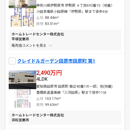
神奈川県伊勢原市 伊勢原 ４丁目692番10（地番）
小田急電鉄小田原線「伊勢原」駅まで徒歩6分
土地
88.44m²
建物
83.01m²
ホームトレードセンター株式会社
平塚営業所
販売店コメントを
クレイドルガーデン田原市田原町 第1
2,490万円
4LDK
愛知県田原市 田原町 築出40番1の一部、他(地番)
豊橋鉄道渥美線「三河田原」駅まで徒歩11分
土地
163.17m²
建物
99.63m²
ホームトレードセンター株式会社
浜松営業所