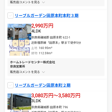
販売店コメントを
リーブルガーデン田原本町本町３期
2,990万円
4LDK
奈良県磯城郡 田原本町 622-1
近鉄橿原線「田原本」駅まで徒歩5分
土地
160.95m²
建物
112.59m²
ホームトレードセンター株式会社
奈良営業所
販売店コメントを
リーブルガーデン田原本町２期
3,080万円〜3,580万円
3LDK
奈良県磯城郡 田原本町 796