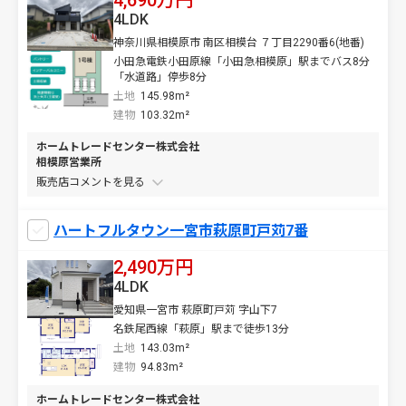
4,690万円
4LDK
神奈川県相模原市 南区相模台 ７丁目2290番6(地番)
小田急電鉄小田原線「小田急相模原」駅までバス8分
「水道路」停歩8分
土地
145.98m²
建物
103.32m²
ホームトレードセンター株式会社
相模原営業所
販売店コメントを
ハートフルタウン一宮市萩原町戸苅7番
2,490万円
4LDK
愛知県一宮市 萩原町戸苅 字山下7
名鉄尾西線「萩原」駅まで徒歩13分
土地
143.03m²
建物
94.83m²
ホームトレードセンター株式会社