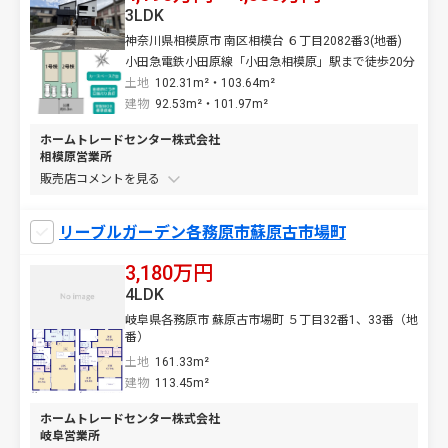
3LDK
神奈川県相模原市 南区相模台 ６丁目2082番3(地番)
小田急電鉄小田原線「小田急相模原」駅まで徒歩20分
土地
102.31m²・103.64m²
建物
92.53m²・101.97m²
ホームトレードセンター株式会社
相模原営業所
販売店コメントを
リーブルガーデン各務原市蘇原古市場町
3,180万円
4LDK
岐阜県各務原市 蘇原古市場町 ５丁目32番1、33番（地
番）
土地
161.33m²
建物
113.45m²
ホームトレードセンター株式会社
岐阜営業所