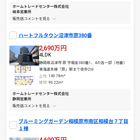
ホームトレードセンター株式会社
岐阜営業所
販売店コメントを
ハートフルタウン沼津市原380番
2,690万円
4LDK
静岡県沼津市 原 字堀金380番1、4の各一部（地番）
東海道本線「原」駅まで徒歩2分
土地
140.78m²
建物
95.22m²
ホームトレードセンター株式会社
静岡営業所
販売店コメントを
ブルーミングガーデン相模原市南区相模台７丁目
１棟