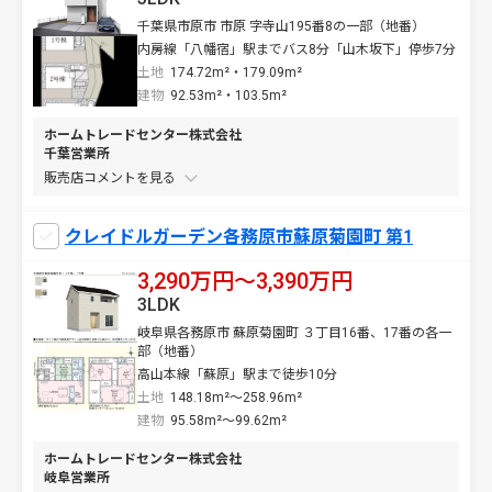
千葉県市原市 市原 字寺山195番8の一部（地番）
内房線「八幡宿」駅までバス8分「山木坂下」停歩7分
土地
174.72m²・179.09m²
建物
92.53m²・103.5m²
ホームトレードセンター株式会社
千葉営業所
販売店コメントを
クレイドルガーデン各務原市蘇原菊園町 第1
3,290万円〜3,390万円
3LDK
岐阜県各務原市 蘇原菊園町 ３丁目16番、17番の各一
部（地番）
高山本線「蘇原」駅まで徒歩10分
土地
148.18m²～258.96m²
建物
95.58m²～99.62m²
ホームトレードセンター株式会社
岐阜営業所