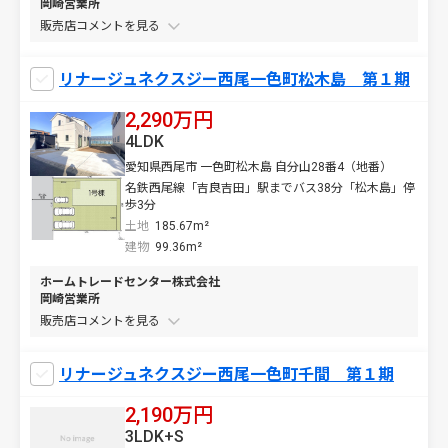
岡崎営業所
販売店コメントを
リナージュネクスジー西尾一色町松木島 第１期
2,290万円
4LDK
愛知県西尾市 一色町松木島 自分山28番4（地番）
名鉄西尾線「吉良吉田」駅までバス38分「松木島」停
歩3分
土地
185.67m²
建物
99.36m²
ホームトレードセンター株式会社
岡崎営業所
販売店コメントを
リナージュネクスジー西尾一色町千間 第１期
2,190万円
3LDK+S