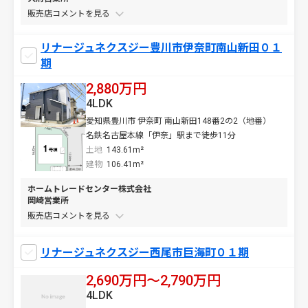
販売店コメントを
リナージュネクスジー豊川市伊奈町南山新田０１
期
2,880万円
4LDK
愛知県豊川市 伊奈町 南山新田148番2の2（地番）
名鉄名古屋本線「伊奈」駅まで徒歩11分
土地
143.61m²
建物
106.41m²
ホームトレードセンター株式会社
岡崎営業所
販売店コメントを
リナージュネクスジー西尾市巨海町０１期
2,690万円〜2,790万円
4LDK