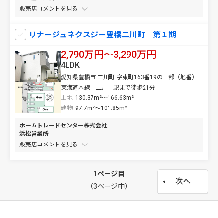
販売店コメントを
リナージュネクスジー豊橋二川町 第１期
2,790万円〜3,290万円
4LDK
愛知県豊橋市 二川町 字東町163番19の一部（地番）
東海道本線「二川」駅まで徒歩21分
土地
130.37m²～166.63m²
建物
97.7m²～101.85m²
ホームトレードセンター株式会社
浜松営業所
販売店コメントを
1ページ目
次へ
（3ページ中）