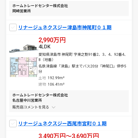
ホームトレードセンター株式会社
岡崎営業所
リナージュネクスジー津島市神尾町０１期
2,990万円
4LDK
愛知県津島市 神尾町 字東之割91番2、3、4、92番4、
8（地番）
名鉄津島線「津島」駅までバス20分「神尾口」停歩5
分
土地
192.99m²
建物
106.41m²
ホームトレードセンター株式会社
名古屋中川営業所
販売店コメントを
リナージュネクスジー西尾市宮町０１期
3,490万円〜3,690万円