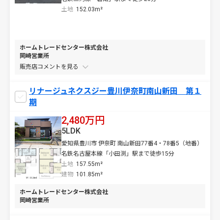
土地
152.03m²
ホームトレードセンター株式会社
岡崎営業所
販売店コメントを
リナージュネクスジー豊川伊奈町南山新田 第１
期
2,480万円
5LDK
愛知県豊川市 伊奈町 南山新田77番4・78番5（地番）
名鉄名古屋本線「小田渕」駅まで徒歩15分
土地
157.55m²
建物
101.85m²
ホームトレードセンター株式会社
岡崎営業所