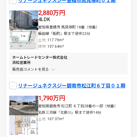
リナージュネクスジー豊橋市馬見塚町０１期
2,880万円
4LDK
愛知県豊橋市 馬見塚町 18番（地番）
飯田線「船町」駅まで徒歩22分
土地
117.79m²
建物
107.64m²
ホームトレードセンター株式会社
浜松営業所
販売店コメントを
リナージュネクスジー碧南市松江町６丁目０１期
1,790万円
愛知県碧南市 松江町 ６丁目28番の一部（地番）
名鉄三河線「北新川」駅まで徒歩14分
土地
167.37m²