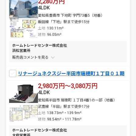
2,280万円
4LDK
愛知県豊橋市 下地町 字門73番5（地番）
飯田線「下地」駅まで徒歩15分
土地
130.11m²
建物
96.05m²
ホームトレードセンター株式会社
浜松営業所
販売店コメントを
リナージュネクスジー半田市瑞穂町１丁目０１期
2,980万円〜3,080万円
4LDK
愛知県半田市 瑞穂町 １丁目4番1の一部（地番）
武豊線「半田」駅まで徒歩17分
土地
138.73m²・139.9m²
建物
98.54m²・111.78m²
ホームトレードセンター株式会社
大府営業所