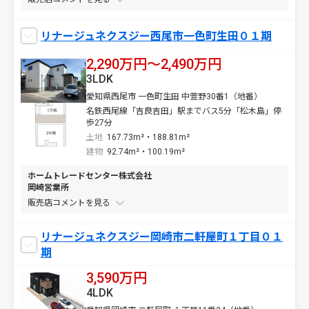
リナージュネクスジー西尾市一色町生田０１期
2,290万円〜2,490万円
3LDK
愛知県西尾市 一色町生田 中萱野30番1（地番）
名鉄西尾線「吉良吉田」駅までバス5分「松木島」停
歩27分
土地
167.73m²・188.81m²
建物
92.74m²・100.19m²
ホームトレードセンター株式会社
岡崎営業所
販売店コメントを
リナージュネクスジー岡崎市二軒屋町１丁目０１
期
3,590万円
4LDK