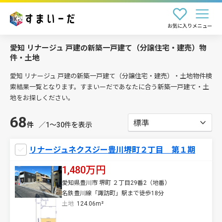
お気に入り
メニュー
愛知 リナージュ 戸建の新築一戸建て（分譲住宅・建売）物
件・土地
愛知 リナージュ 戸建の新築一戸建て（分譲住宅・建売）・土地物件検
索結果一覧となります。すまいーだであなたに合う新築一戸建て・土
地をお探しください。
68
件
／1〜30件を表示
リナージュネクスジー豊川堺町２丁目 第１期
1,480万円
愛知県豊川市 堺町 ２丁目29番2（地番）
名鉄豊川線「諏訪町」駅まで徒歩18分
土地
124.06m²