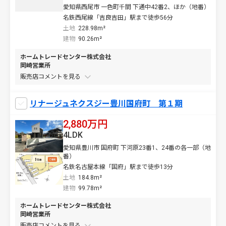
愛知県西尾市 一色町千間 下通中42番2、ほか（地番）
名鉄西尾線「吉良吉田」駅まで徒歩56分
土地
228.98m²
建物
90.26m²
ホームトレードセンター株式会社
岡崎営業所
販売店コメントを
リナージュネクスジー豊川国府町 第１期
2,880万円
4LDK
愛知県豊川市 国府町 下河原23番1、24番の各一部（地
番）
名鉄名古屋本線「国府」駅まで徒歩13分
土地
184.8m²
建物
99.78m²
ホームトレードセンター株式会社
岡崎営業所
販売店コメントを