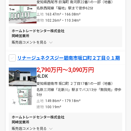
愛知県西尾市 巨海町 南河原22番1の一部（地番）
名鉄西尾線「福地」駅まで徒歩62分
土地
163.47m²・166.08m²
建物
102.26m²・110.34m²
ホームトレードセンター株式会社
岡崎営業所
販売店コメントを
リナージュネクスジー碧南市坂口町２丁目０１期
2,790万円〜3,090万円
4LDK
愛知県碧南市 坂口町 ２丁目17番1の一部（地番）
名鉄三河線「北新川」駅までバス13分「無我苑」停歩
5分
土地
149.86m²・179.18m²
建物
100.19m²
ホームトレードセンター株式会社
岡崎営業所
販売店コメントを