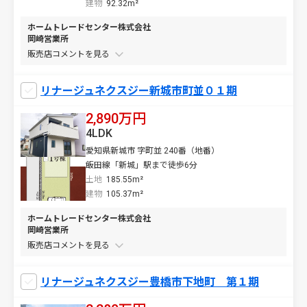
建物
92.32m²
ホームトレードセンター株式会社
岡崎営業所
販売店コメントを
リナージュネクスジー新城市町並０１期
2,890万円
4LDK
愛知県新城市 字町並 240番（地番）
飯田線「新城」駅まで徒歩6分
土地
185.55m²
建物
105.37m²
ホームトレードセンター株式会社
岡崎営業所
販売店コメントを
リナージュネクスジー豊橋市下地町 第１期