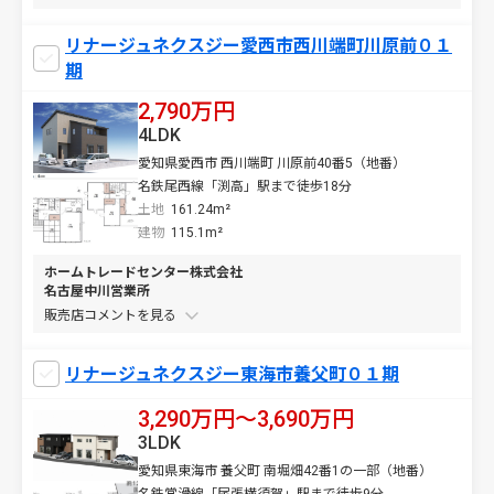
リナージュネクスジー愛西市西川端町川原前０１
期
2,790万円
4LDK
愛知県愛西市 西川端町 川原前40番5（地番）
名鉄尾西線「渕高」駅まで徒歩18分
土地
161.24m²
建物
115.1m²
ホームトレードセンター株式会社
名古屋中川営業所
販売店コメントを
リナージュネクスジー東海市養父町０１期
3,290万円〜3,690万円
3LDK
愛知県東海市 養父町 南堀畑42番1の一部（地番）