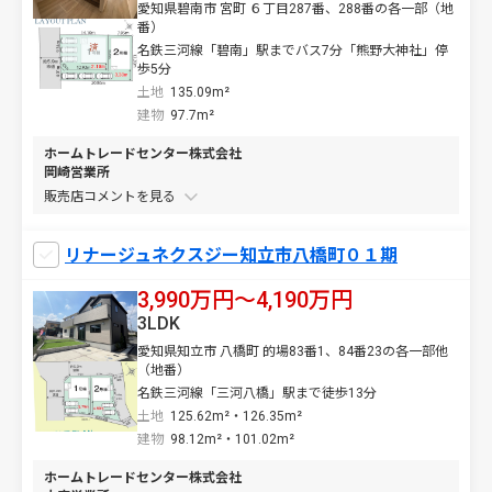
愛知県碧南市 宮町 ６丁目287番、288番の各一部（地
番）
名鉄三河線「碧南」駅までバス7分「熊野大神社」停
歩5分
土地
135.09m²
建物
97.7m²
ホームトレードセンター株式会社
岡崎営業所
販売店コメントを
リナージュネクスジー知立市八橋町０１期
3,990万円〜4,190万円
3LDK
愛知県知立市 八橋町 的場83番1、84番23の各一部他
（地番）
名鉄三河線「三河八橋」駅まで徒歩13分
土地
125.62m²・126.35m²
建物
98.12m²・101.02m²
ホームトレードセンター株式会社