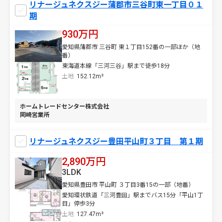
リナージュネクスジー蒲郡市三谷町東一丁目０１
期
930万円
愛知県蒲郡市 三谷町 東１丁目152番の一部ほか（地
番）
東海道本線「三河三谷」駅まで徒歩18分
土地
152.12m²
ホームトレードセンター株式会社
岡崎営業所
リナージュネクスジー豊田平山町３丁目 第１期
2,890万円
3LDK
愛知県豊田市 平山町 ３丁目3番15の一部（地番）
愛知環状鉄道「三河豊田」駅までバス15分「平山1丁
目」停歩3分
土地
127.47m²