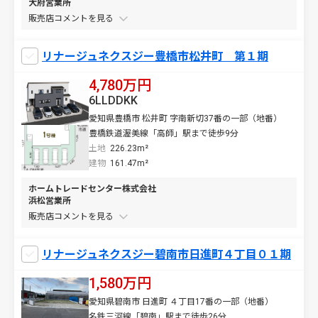
大府営業所
販売店コメントを
リナージュネクスジー豊橋市松井町 第１期
4,780万円
6LLDDKK
愛知県豊橋市 松井町 字南新切37番の一部（地番）
豊橋鉄道渥美線「高師」駅まで徒歩9分
土地
226.23m²
建物
161.47m²
ホームトレードセンター株式会社
浜松営業所
販売店コメントを
リナージュネクスジー碧南市日進町４丁目０１期
1,580万円
愛知県碧南市 日進町 ４丁目17番の一部（地番）
名鉄三河線「碧南」駅まで徒歩26分