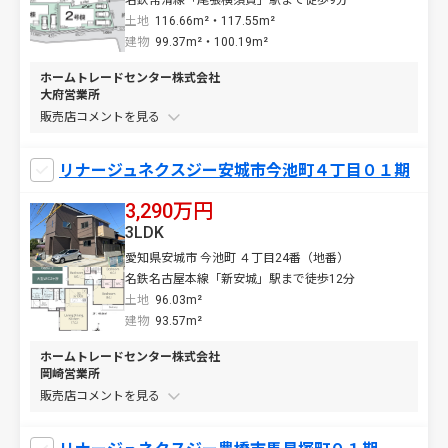
名鉄常滑線「尾張横須賀」駅まで徒歩9分
土地
116.66m²・117.55m²
建物
99.37m²・100.19m²
ホームトレードセンター株式会社
大府営業所
販売店コメントを
リナージュネクスジー安城市今池町４丁目０１期
3,290万円
3LDK
愛知県安城市 今池町 ４丁目24番（地番）
名鉄名古屋本線「新安城」駅まで徒歩12分
土地
96.03m²
建物
93.57m²
ホームトレードセンター株式会社
岡崎営業所
販売店コメントを