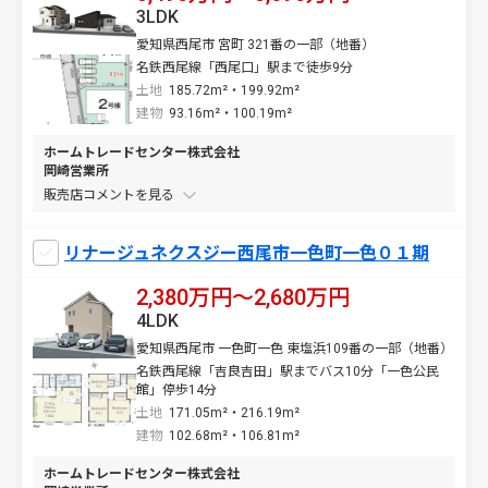
3LDK
愛知県西尾市 宮町 321番の一部（地番）
名鉄西尾線「西尾口」駅まで徒歩9分
土地
185.72m²・199.92m²
建物
93.16m²・100.19m²
ホームトレードセンター株式会社
岡崎営業所
販売店コメントを
リナージュネクスジー西尾市一色町一色０１期
2,380万円〜2,680万円
4LDK
愛知県西尾市 一色町一色 東塩浜109番の一部（地番）
名鉄西尾線「吉良吉田」駅までバス10分「一色公民
館」停歩14分
土地
171.05m²・216.19m²
建物
102.68m²・106.81m²
ホームトレードセンター株式会社