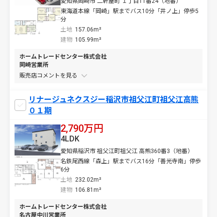
愛知県岡崎市 二軒屋町 １丁目11番24（地番）
東海道本線「岡崎」駅までバス10分「井ノ上」停歩5
分
土地
157.06m²
建物
105.99m²
ホームトレードセンター株式会社
岡崎営業所
販売店コメントを
リナージュネクスジー稲沢市祖父江町祖父江高熊
０１期
2,790万円
4LDK
愛知県稲沢市 祖父江町祖父江 高熊360番3（地番）
名鉄尾西線「森上」駅までバス16分「善光寺南」停歩
6分
土地
232.02m²
建物
106.81m²
ホームトレードセンター株式会社
名古屋中川営業所