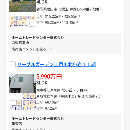
4LDK
静岡県磐田市 匂坂上 字西野658番2(地番)
土地
315.22m²・425.55m²
建物
95.23m²・112.48m²
ホームトレードセンター株式会社
浜松営業所
販売店コメントを
リーブルガーデン江戸川北小岩１１期
5,990万円
3LDK
東京都江戸川区 北小岩 ７丁目4-6
京成電鉄本線「京成小岩」駅まで徒歩9分
土地
60.13m²
建物
97.2m²
ホームトレードセンター株式会社
亀有店