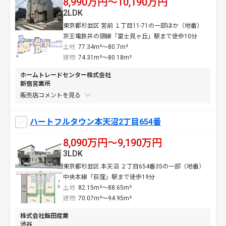
8,990万円〜10,190万円
2LDK
東京都杉並区 宮前 １丁目11-71の一部ほか（地番）
京王電鉄井の頭線「富士見ヶ丘」駅まで徒歩10分
土地
77.34m²～80.7m²
建物
74.31m²～80.18m²
ホームトレードセンター株式会社
新宿営業所
販売店コメントを
ハートフルタウン本天沼2丁目654番
8,090万円〜9,190万円
3LDK
東京都杉並区 本天沼 ２丁目654番35の一部（地番）
中央本線「荻窪」駅まで徒歩19分
土地
82.15m²～88.65m²
建物
70.07m²～94.95m²
株式会社飯田産業
渋谷