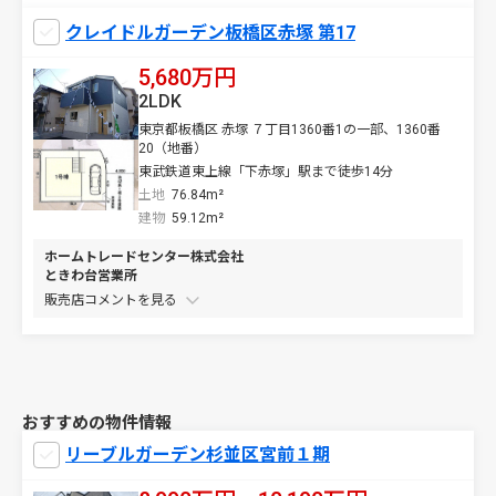
クレイドルガーデン板橋区赤塚 第17
5,680万円
2LDK
東京都板橋区 赤塚 ７丁目1360番1の一部、1360番
20（地番）
東武鉄道東上線「下赤塚」駅まで徒歩14分
土地
76.84m²
建物
59.12m²
ホームトレードセンター株式会社
ときわ台営業所
販売店コメントを
おすすめの物件情報
リーブルガーデン杉並区宮前１期