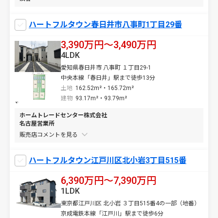
ハートフルタウン春日井市八事町1丁目29番
3,390万円〜3,490万円
4LDK
愛知県春日井市 八事町 １丁目29-1
中央本線「春日井」駅まで徒歩13分
土地
162.52m²・165.72m²
建物
93.17m²・93.79m²
ホームトレードセンター株式会社
名古屋営業所
販売店コメントを
ハートフルタウン江戸川区北小岩3丁目515番
6,390万円〜7,390万円
1LDK
東京都江戸川区 北小岩 ３丁目515番4の一部（地番）
京成電鉄本線「江戸川」駅まで徒歩6分