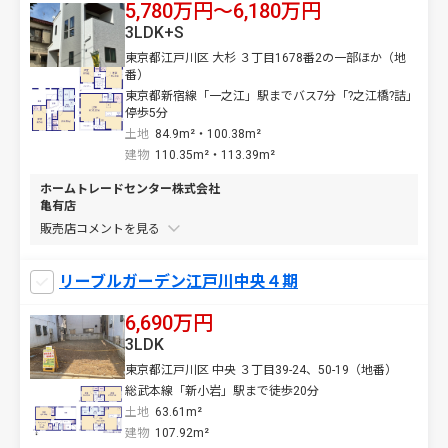
5,780万円〜6,180万円
3LDK+S
東京都江戸川区 大杉 ３丁目1678番2の一部ほか（地
番）
東京都新宿線「一之江」駅までバス7分「?之江橋?詰」
停歩5分
土地
84.9m²・100.38m²
建物
110.35m²・113.39m²
ホームトレードセンター株式会社
亀有店
販売店コメントを
リーブルガーデン江戸川中央４期
6,690万円
3LDK
東京都江戸川区 中央 ３丁目39-24、50-19（地番）
総武本線「新小岩」駅まで徒歩20分
土地
63.61m²
建物
107.92m²