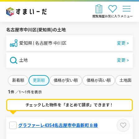
閲覧履歴
お気に入り
メニュー
名古屋市中川区(愛知県)の土地
愛知県 | 名古屋市 中川区
土地
新着順
更新順
価格が安い順
価格が高い順
土地面積
1
件
／1～1件を表示
チェックした物件を「まとめて請求」できます！
グラファーレ4354名古屋市中島新町８棟