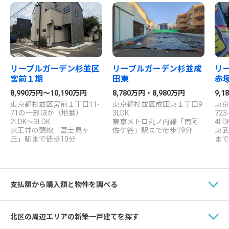
リーブルガーデン杉並区
リーブルガーデン杉並成
リ
宮前１期
田東
赤
8,990万円～10,190万円
8,780万円・8,980万円
9,1
東京都杉並区宮前１丁目11-
東京都杉並区成田東１丁目9
東京
71の一部ほか（地番）
3LDK
72
2LDK～3LDK
東京メトロ丸ノ内線「南阿
4LD
京王井の頭線「富士見ヶ
佐ケ谷」駅まで徒歩19分
東武
丘」駅まで徒歩10分
まで
支払額から購入額と物件を調べる
北区の周辺エリアの新築一戸建てを探す