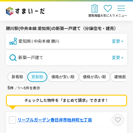
閲覧履歴
お気に入り
メニュー
勝川駅(中央本線:愛知県)の新築一戸建て（分譲住宅・建売）
愛知県 | 中央本線 勝川
新築一戸建て
新着順
更新順
価格が安い順
価格が高い順
建物面積
5
件
／1～5件を表示
チェックした物件を「まとめて請求」できます！
リーブルガーデン春日井市柏井町七丁目