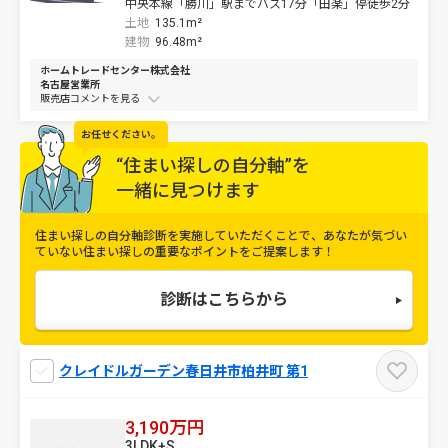
中央本線「勝川」駅までバス17分「田楽」停徒歩2分
土地
135.1m²
建物
96.48m²
ホームトレードセンター株式会社
名古屋営業所
販売店コメントを
お任せください。
“住まい探しの自分軸”を
一緒に見つけます
住まい探しの自分軸診断を実施していただくことで、
あなたが気づい
ていない住まい探しの重要なポイントをご提案します！
診断はこちらから
クレイドルガーデン春日井市柏井町 第1
3,190万円
3LDK+S