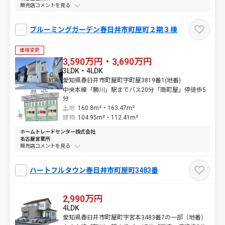
販売店コメントを
ブルーミングガーデン春日井市町屋町２期３棟
価格変更
3,590万円・3,690万円
3LDK・4LDK
愛知県春日井市町屋町字町屋3819番1(地番)
中央本線「勝川」駅までバス20分「南町屋」停徒歩5
分
土地
160.8m²・
163.47m²
建物
104.95m²・
112.41m²
ホームトレードセンター株式会社
名古屋営業所
販売店コメントを
ハートフルタウン春日井市町屋町3483番
2,990万円
4LDK
愛知県春日井市町屋町字宮本3483番7の一部（地番）