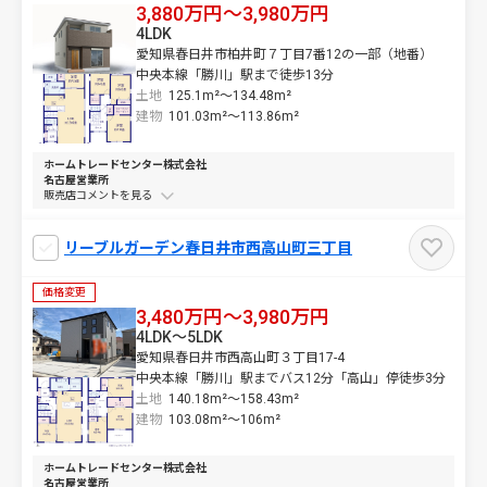
3,880万円～3,980万円
4LDK
愛知県春日井市柏井町７丁目7番12の一部（地番）
中央本線「勝川」駅まで徒歩13分
土地
125.1m²～
134.48m²
建物
101.03m²～
113.86m²
ホームトレードセンター株式会社
名古屋営業所
販売店コメントを
リーブルガーデン春日井市西高山町三丁目
価格変更
3,480万円～3,980万円
4LDK～5LDK
愛知県春日井市西高山町３丁目17-4
中央本線「勝川」駅までバス12分「高山」停徒歩3分
土地
140.18m²～
158.43m²
建物
103.08m²～
106m²
ホームトレードセンター株式会社
名古屋営業所