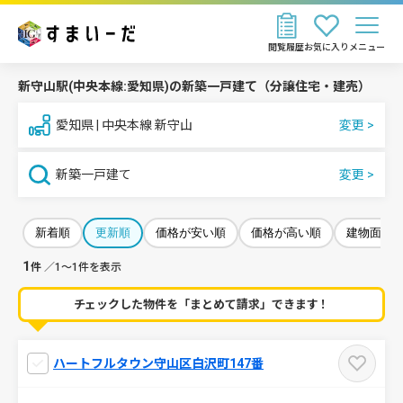
閲覧履歴
お気に入り
メニュー
新守山駅(中央本線:愛知県)の新築一戸建て（分譲住宅・建売）
愛知県 | 中央本線 新守山
新築一戸建て
新着順
更新順
価格が安い順
価格が高い順
建物面積
1
件
／1～1件を表示
チェックした物件を「まとめて請求」できます！
ハートフルタウン守山区白沢町147番