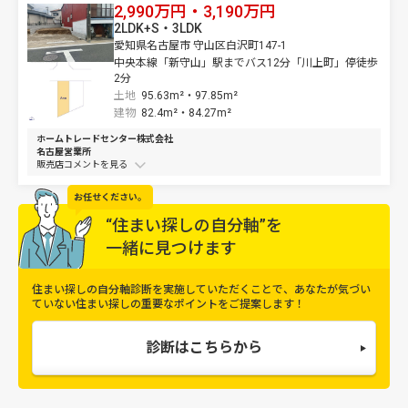
2,990万円・3,190万円
2LDK+S・3LDK
愛知県名古屋市 守山区白沢町147-1
中央本線「新守山」駅までバス12分「川上町」停徒歩
2分
土地
95.63m²・
97.85m²
建物
82.4m²・
84.27m²
ホームトレードセンター株式会社
名古屋営業所
販売店コメントを
お任せください。
“住まい探しの自分軸”を
一緒に見つけます
住まい探しの自分軸診断を実施していただくことで、
あなたが気づい
ていない住まい探しの重要なポイントをご提案します！
診断はこちらから