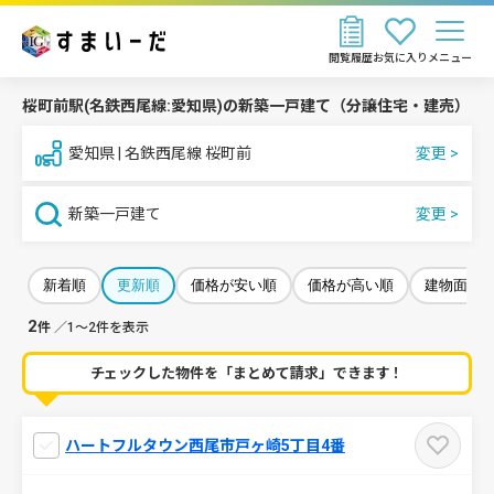
閲覧履歴
お気に入り
メニュー
桜町前駅(名鉄西尾線:愛知県)の新築一戸建て（分譲住宅・建売）
愛知県 | 名鉄西尾線 桜町前
新築一戸建て
新着順
更新順
価格が安い順
価格が高い順
建物面積
2
件
／1～2件を表示
チェックした物件を「まとめて請求」できます！
ハートフルタウン西尾市戸ヶ崎5丁目4番