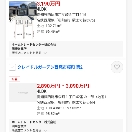
3,190万円
4LDK
愛知県西尾市戸ケ崎５丁目4-16
名鉄西尾線「桜町前」駅まで徒歩7分
土地
132.71m²
建物
96.49m²
ホームトレードセンター株式会社
岡崎営業所
販売店コメントを
クレイドルガーデン西尾市桜町 第2
新着
2,890万円・3,090万円
4LDK
愛知県西尾市桜町１丁目42番の一部（地番）
名鉄西尾線「桜町前」駅まで徒歩6分
土地
138.43m²・
197.05m²
建物
98.82m²
ホームトレードセンター株式会社
岡崎営業所
販売店コメントを