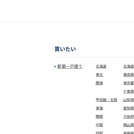
買いたい
新築一戸建て
北海道
北海道
東北
青森県
関東
東京都
千葉県
甲信越・北陸
山梨県
東海
愛知県
関西
大阪府
中国
岡山県
四国
愛媛県