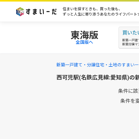
住まいを探すときも、買った後も、
ずっと人生に寄り添うあなたのライフパート
東海版
買いた
新築一戸建
全国版へ
新築分譲マ
新築一戸建て・分譲住宅・土地のすまいー
西可児駅(名鉄広見線:愛知県)
条件に該
条件を