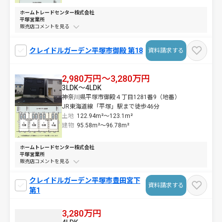
ホームトレードセンター株式会社
平塚営業所
販売店コメントを
クレイドルガーデン平塚市御殿 第18
資料請求する
2,980万円～3,280万円
3LDK～4LDK
神奈川県平塚市御殿４丁目1281番9（地番）
JR東海道線「平塚」駅まで徒歩46分
土地
122.94m²～
123.1m²
建物
95.58m²～
96.78m²
ホームトレードセンター株式会社
平塚営業所
販売店コメントを
クレイドルガーデン平塚市豊田宮下
資料請求する
第1
3,280万円