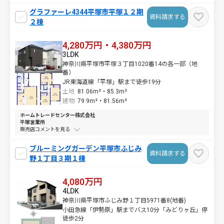
グラファーレ4344平塚市平塚１２期
資料請求する
２棟
4,280万円・4,380万円
3LDK
神奈川県平塚市平塚３丁目1020番14の各一部（地
番）
JR東海道線「平塚」駅まで徒歩19分
土地
81.06m²・
85.3m²
建物
79.9m²・
81.56m²
ホームトレードセンター株式会社
平塚営業所
販売店コメントを
ブルーミングガーデン平塚市ふじみ
資料請求する
野１丁目３期１棟
4,080万円
4LDK
神奈川県平塚市ふじみ野１丁目5971番8(地番)
小田急線「伊勢原」駅までバス10分「みどりヶ丘」停
徒歩2分