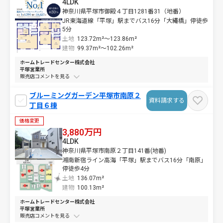
4LDK
神奈川県平塚市御殿４丁目1281番31（地番）
JR東海道線「平塚」駅までバス16分「大繩橋」停徒歩
5分
土地
123.72m²～
123.86m²
建物
99.37m²～
102.26m²
ホームトレードセンター株式会社
平塚営業所
販売店コメントを
ブルーミングガーデン平塚市南原２
資料請求する
丁目６棟
価格変更
3,880万円
4LDK
神奈川県平塚市南原２丁目141番(地番)
湘南新宿ライン高海「平塚」駅までバス16分「南原」
停徒歩4分
土地
136.07m²
建物
100.13m²
ホームトレードセンター株式会社
平塚営業所
販売店コメントを