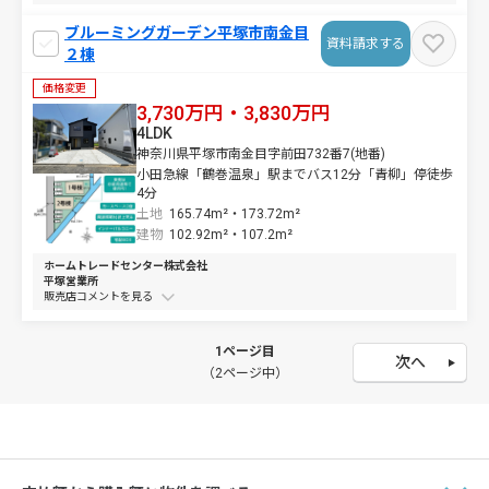
ブルーミングガーデン平塚市南金目
資料請求する
２棟
価格変更
3,730万円・3,830万円
4LDK
神奈川県平塚市南金目字前田732番7(地番)
小田急線「鶴巻温泉」駅までバス12分「青柳」停徒歩
4分
土地
165.74m²・
173.72m²
建物
102.92m²・
107.2m²
ホームトレードセンター株式会社
平塚営業所
販売店コメントを
1ページ目
次へ
（2ページ中）