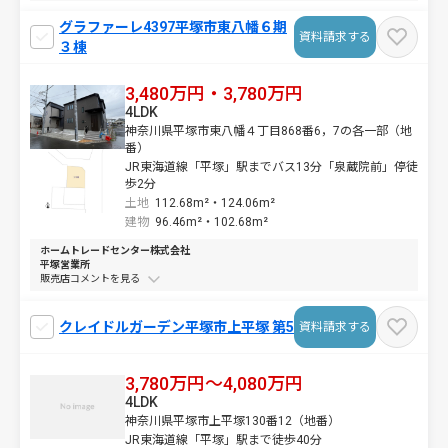
グラファーレ4397平塚市東八幡６期
資料請求する
３棟
3,480万円・3,780万円
4LDK
神奈川県平塚市東八幡４丁目868番6，7の各一部（地
番）
JR東海道線「平塚」駅までバス13分「泉蔵院前」停徒
歩2分
土地
112.68m²・
124.06m²
建物
96.46m²・
102.68m²
ホームトレードセンター株式会社
平塚営業所
販売店コメントを
クレイドルガーデン平塚市上平塚 第5
資料請求する
3,780万円～4,080万円
4LDK
神奈川県平塚市上平塚130番12（地番）
JR東海道線「平塚」駅まで徒歩40分