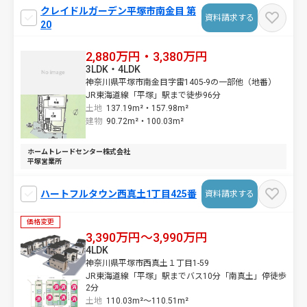
クレイドルガーデン平塚市南金目 第
資料請求する
20
2,880万円・3,380万円
3LDK・4LDK
神奈川県平塚市南金目字雷1405-9の一部他（地番）
JR東海道線「平塚」駅まで徒歩96分
土地
137.19m²・
157.98m²
建物
90.72m²・
100.03m²
ホームトレードセンター株式会社
平塚営業所
ハートフルタウン西真土1丁目425番
資料請求する
価格変更
3,390万円～3,990万円
4LDK
神奈川県平塚市西真土１丁目1-59
JR東海道線「平塚」駅までバス10分「南真土」停徒歩
2分
土地
110.03m²～
110.51m²