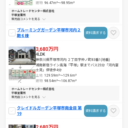
建物
96.47m²～
98.95m²
ホームトレードセンター株式会社
平塚営業所
販売店コメントを
ブルーミングガーデン平塚市河内２
資料請求する
期６棟
3,680万円
4LDK
神奈川県平塚市河内 ２丁目字仲ノ町83番1(地番)
湘南新宿ライン高海「平塚」駅までバス25分「河内富
士見」停徒歩4分
土地
129.59m²～
129.6m²
建物
98.54m²～
106.87m²
ホームトレードセンター株式会社
平塚営業所
販売店コメントを
クレイドルガーデン平塚市南金目 第
資料請求する
19
2,680万円