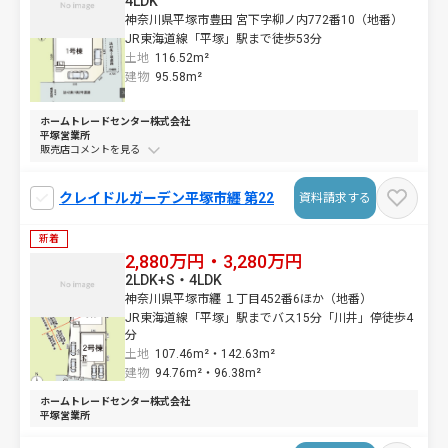
4LDK
神奈川県平塚市豊田 宮下字柳ノ内772番10（地番）
JR東海道線「平塚」駅まで徒歩53分
土地
116.52m²
建物
95.58m²
ホームトレードセンター株式会社
平塚営業所
販売店コメントを
クレイドルガーデン平塚市纒 第22
資料請求する
新着
2,880万円・3,280万円
2LDK+S・4LDK
神奈川県平塚市纒 １丁目452番6ほか（地番）
JR東海道線「平塚」駅までバス15分「川井」停徒歩4
分
土地
107.46m²・
142.63m²
建物
94.76m²・
96.38m²
ホームトレードセンター株式会社
平塚営業所