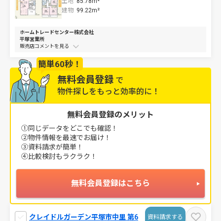
土地
85.78m²
建物
99.22m²
ホームトレードセンター株式会社
平塚営業所
販売店コメントを
簡単60秒！
無料会員登録
で
物件探しをもっと効率的に！
無料会員登録のメリット
①同じデータをどこでも確認！
②物件情報を最速でお届け！
③資料請求が簡単！
④比較検討もラクラク！
無料会員登録はこちら
クレイドルガーデン平塚市中里 第6
資料請求する