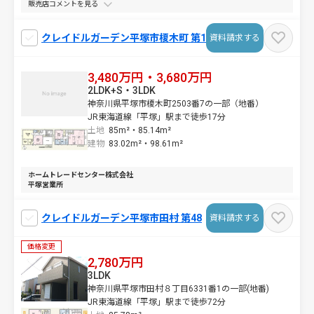
販売店コメントを
クレイドルガーデン平塚市榎木町 第1
資料請求する
3,480万円・3,680万円
2LDK+S・3LDK
神奈川県平塚市榎木町2503番7の一部（地番）
JR東海道線「平塚」駅まで徒歩17分
土地
85m²・
85.14m²
建物
83.02m²・
98.61m²
ホームトレードセンター株式会社
平塚営業所
クレイドルガーデン平塚市田村 第48
資料請求する
価格変更
2,780万円
3LDK
神奈川県平塚市田村８丁目6331番1の一部(地番)
JR東海道線「平塚」駅まで徒歩72分