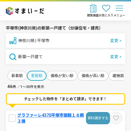
閲覧履歴
お気に入り
メニュー
平塚市(神奈川県)の新築一戸建て（分譲住宅・建売）
神奈川県 | 平塚市
新築一戸建て
新着順
更新順
価格が安い順
価格が高い順
建物面積
46
件
／1～30件を表示
チェックした物件を「まとめて請求」できます！
グラファーレ4370平塚市御殿１８期
資料請求する
３棟