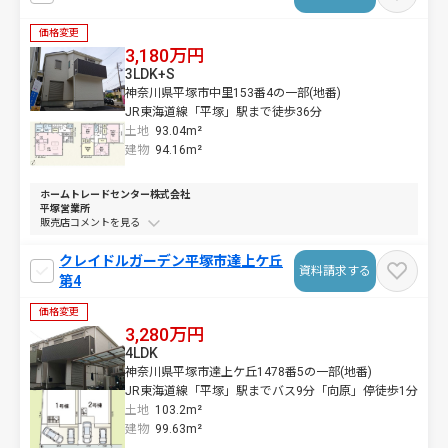
価格変更
3,180万円
3LDK+S
神奈川県平塚市中里153番4の一部(地番)
JR東海道線「平塚」駅まで徒歩36分
土地
93.04m²
建物
94.16m²
ホームトレードセンター株式会社
平塚営業所
販売店コメントを
クレイドルガーデン平塚市達上ケ丘
資料請求する
第4
価格変更
3,280万円
4LDK
神奈川県平塚市達上ケ丘1478番5の一部(地番)
JR東海道線「平塚」駅までバス9分「向原」停徒歩1分
土地
103.2m²
建物
99.63m²