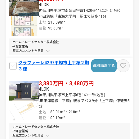
4LDK
神奈川県平塚市南金目字雷1420番11ほか（地番）
小田急線「東海大学前」駅まで徒歩41分
土地
218.09m²
建物
95.58m²
ホームトレードセンター株式会社
平塚営業所
販売店コメントを
グラファーレ4297平塚市上平塚２期
資料請求する
３棟
3,380万円・3,480万円
4LDK
神奈川県平塚市上平塚6番1の一部(地番)
JR東海道線「平塚」駅までバス9分「上平塚」停徒歩5
分
土地
180.91m²・
218m²
建物
100.19m²
ホームトレードセンター株式会社
平塚営業所
販売店コメントを