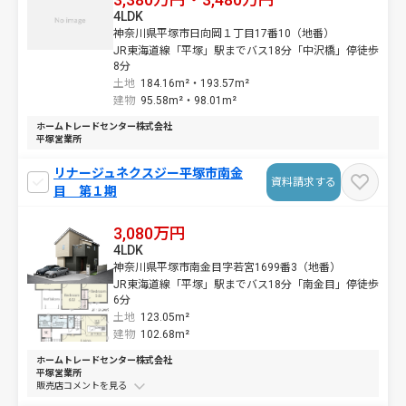
4LDK
神奈川県平塚市日向岡１丁目17番10（地番）
JR東海道線「平塚」駅までバス18分「中沢橋」停徒歩
8分
土地
184.16m²・
193.57m²
建物
95.58m²・
98.01m²
ホームトレードセンター株式会社
平塚営業所
リナージュネクスジー平塚市南金
資料請求する
目 第１期
3,080万円
4LDK
神奈川県平塚市南金目字若宮1699番3（地番）
JR東海道線「平塚」駅までバス18分「南金目」停徒歩
6分
土地
123.05m²
建物
102.68m²
ホームトレードセンター株式会社
平塚営業所
販売店コメントを