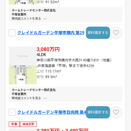
建物
91.52m²
ホームトレードセンター株式会社
平塚営業所
販売店コメントを
クレイドルガーデン平塚市横内 第29
資料請求する
3,080万円
4LDK
神奈川県平塚市横内字大西3143番7ほか（地番）
JR東海道線「平塚」駅まで徒歩62分
土地
115.17m²
建物
89.9m²
ホームトレードセンター株式会社
平塚営業所
販売店コメントを
クレイドルガーデン平塚市日向岡 第4
資料請求する
新着
価格変更
3,380万円・3,480万円