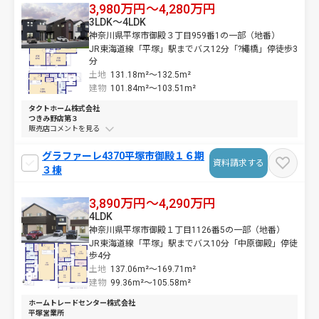
3,980万円～4,280万円
3LDK～4LDK
神奈川県平塚市御殿３丁目959番1の一部（地番）
JR東海道線「平塚」駅までバス12分「?繩橋」停徒歩3
分
土地
131.18m²～
132.5m²
建物
101.84m²～
103.51m²
タクトホーム株式会社
つきみ野店第３
販売店コメントを
グラファーレ4370平塚市御殿１６期
資料請求する
３棟
3,890万円～4,290万円
4LDK
神奈川県平塚市御殿１丁目1126番5の一部（地番）
JR東海道線「平塚」駅までバス10分「中原御殿」停徒
歩4分
土地
137.06m²～
169.71m²
建物
99.36m²～
105.58m²
ホームトレードセンター株式会社
平塚営業所