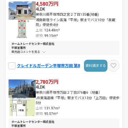
4,580万円
4LDK
神奈川県平塚市四之宮２丁目135番(地番)
湘南新宿ライン高海「平塚」駅までバス10分「泉蔵
院」停徒歩4分
土地
124.49m²
建物
99.15m²
ホームトレードセンター株式会社
平塚営業所
販売店コメントを
クレイドルガーデン平塚市万田 第8
資料請求する
2,780万円
4LDK
神奈川県平塚市万田２丁目376番6（地番）
JR東海道線「平塚」駅までバス13分「上万田」停徒歩
5分
土地
131.97m²
建物
95.57m²
ホームトレードセンター株式会社
平塚営業所