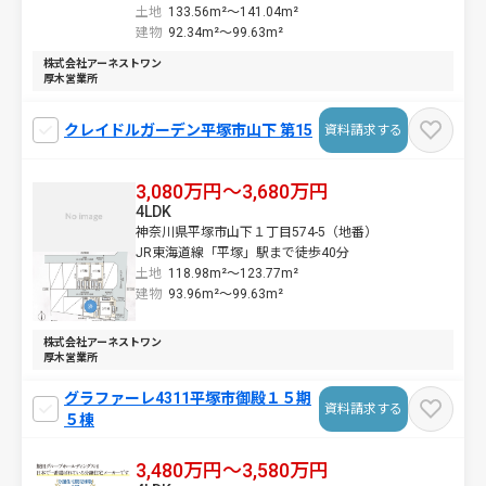
土地
133.56m²～
141.04m²
建物
92.34m²～
99.63m²
株式会社アーネストワン
厚木営業所
クレイドルガーデン平塚市山下 第15
資料請求する
3,080万円～3,680万円
4LDK
神奈川県平塚市山下１丁目574-5（地番）
JR東海道線「平塚」駅まで徒歩40分
土地
118.98m²～
123.77m²
建物
93.96m²～
99.63m²
株式会社アーネストワン
厚木営業所
グラファーレ4311平塚市御殿１５期
資料請求する
５棟
3,480万円～3,580万円