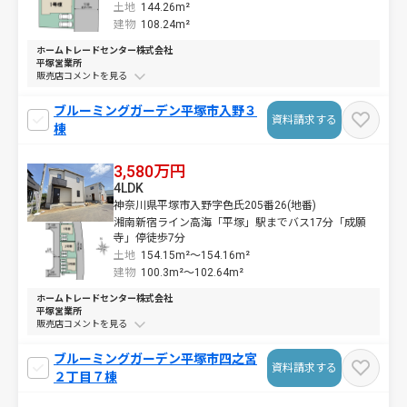
土地
144.26m²
建物
108.24m²
ホームトレードセンター株式会社
平塚営業所
販売店コメントを
ブルーミングガーデン平塚市入野３
資料請求する
棟
3,580万円
4LDK
神奈川県平塚市入野字色氏205番26(地番)
湘南新宿ライン高海「平塚」駅までバス17分「成願
寺」停徒歩7分
土地
154.15m²～
154.16m²
建物
100.3m²～
102.64m²
ホームトレードセンター株式会社
平塚営業所
販売店コメントを
ブルーミングガーデン平塚市四之宮
資料請求する
２丁目７棟