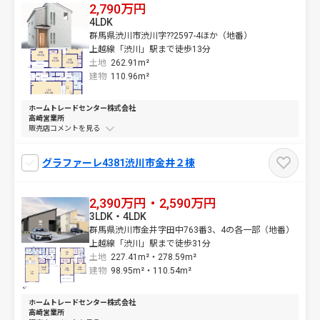
2,790万円
4LDK
群馬県渋川市渋川字??2597-4ほか（地番）
上越線「渋川」駅まで徒歩13分
土地
262.91m²
建物
110.96m²
ホームトレードセンター株式会社
高崎営業所
販売店コメントを
グラファーレ4381渋川市金井２棟
2,390万円・2,590万円
3LDK・4LDK
群馬県渋川市金井字田中763番3、4の各一部（地番）
上越線「渋川」駅まで徒歩31分
土地
227.41m²・
278.59m²
建物
98.95m²・
110.54m²
ホームトレードセンター株式会社
高崎営業所