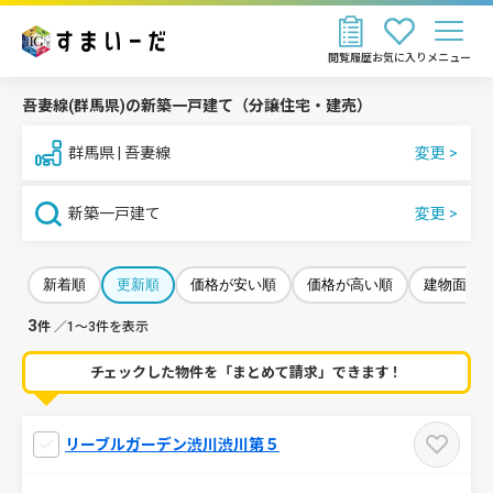
閲覧履歴
お気に入り
メニュー
吾妻線(群馬県)の新築一戸建て（分譲住宅・建売）
群馬県 | 吾妻線
新築一戸建て
新着順
更新順
価格が安い順
価格が高い順
建物面積
3
件
／1～3件を表示
チェックした物件を「まとめて請求」できます！
リーブルガーデン渋川渋川第５