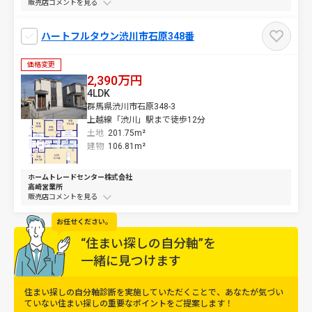
販売店コメントを
ハートフルタウン渋川市石原348番
価格変更
2,390万円
4LDK
群馬県渋川市石原348-3
上越線「渋川」駅まで徒歩12分
土地
201.75m²
建物
106.81m²
ホームトレードセンター株式会社
高崎営業所
販売店コメントを
お任せください。
“住まい探しの自分軸”を
一緒に見つけます
住まい探しの自分軸診断を実施していただくことで、
あなたが気づい
ていない住まい探しの重要なポイントをご提案します！