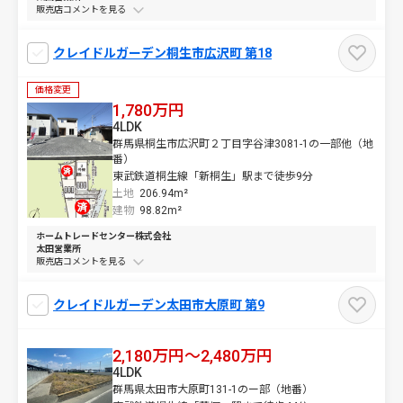
販売店コメントを
クレイドルガーデン桐生市広沢町 第18
価格変更
1,780万円
4LDK
群馬県桐生市広沢町２丁目字谷津3081-1の一部他（地
番）
東武鉄道桐生線「新桐生」駅まで徒歩9分
土地
206.94m²
建物
98.82m²
ホームトレードセンター株式会社
太田営業所
販売店コメントを
クレイドルガーデン太田市大原町 第9
2,180万円～2,480万円
4LDK
群馬県太田市大原町131-1のー部（地番）