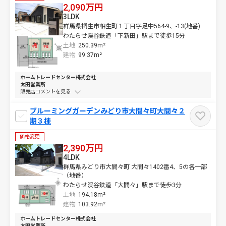
2,090万円
3LDK
群馬県桐生市相生町１丁目字足中564-9、-13(地番)
わたらせ渓谷鉄道「下新田」駅まで徒歩15分
土地
250.39m²
建物
99.37m²
ホームトレードセンター株式会社
太田営業所
販売店コメントを
ブルーミングガーデンみどり市大間々町大間々２
期３棟
価格変更
2,390万円
4LDK
群馬県みどり市大間々町 大間々1402番4、5の各一部
（地番）
わたらせ渓谷鉄道「大間々」駅まで徒歩3分
土地
194.18m²
建物
103.92m²
ホームトレードセンター株式会社
太田営業所