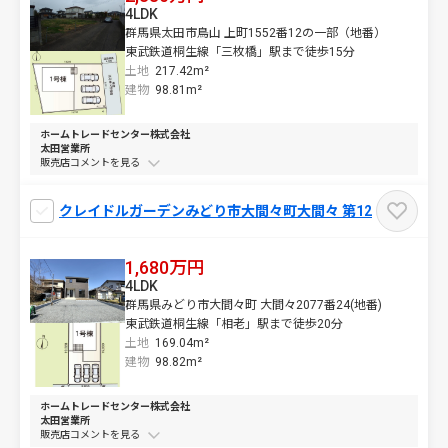
4LDK
群馬県太田市鳥山 上町1552番12の一部（地番）
東武鉄道桐生線「三枚橋」駅まで徒歩15分
土地
217.42m²
建物
98.81m²
ホームトレードセンター株式会社
太田営業所
販売店コメントを
クレイドルガーデンみどり市大間々町大間々 第12
1,680万円
4LDK
群馬県みどり市大間々町 大間々2077番24(地番)
東武鉄道桐生線「相老」駅まで徒歩20分
土地
169.04m²
建物
98.82m²
ホームトレードセンター株式会社
太田営業所
販売店コメントを