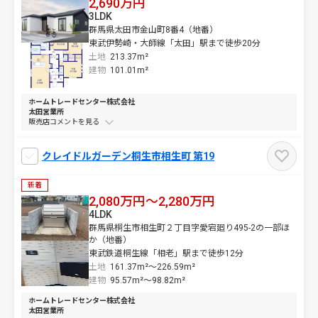
2,690万円
3LDK
群馬県太田市金山町8番4（地番）
東武伊勢崎・大師線「太田」駅まで徒歩20分
土地
213.37m²
建物
101.01m²
ホームトレードセンター株式会社
太田営業所
販売店コメントを
クレイドルガーデン桐生市相生町 第19
新着
2,080万円～2,280万円
4LDK
群馬県桐生市相生町２丁目字愛宕廻り495-2の一部ほ
か（地番）
東武鉄道桐生線「相老」駅まで徒歩12分
土地
161.37m²～
226.59m²
建物
95.57m²～
98.82m²
ホームトレードセンター株式会社
太田営業所