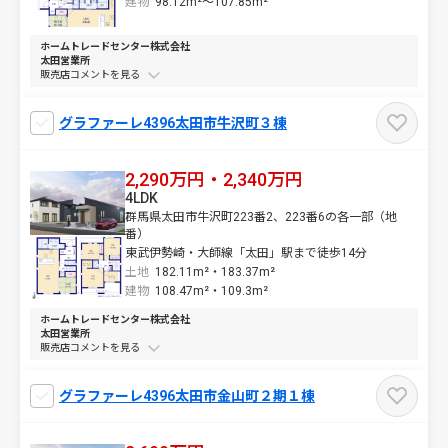
建物
98.12m²～
107.85m²
ホームトレードセンター株式会社
太田営業所
販売店コメントを
グラファーレ4396太田市牛沢町３棟
2,290万円・2,340万円
4LDK
群馬県太田市牛沢町223番2、223番6の各一部（地
番）
東武伊勢崎・大師線「太田」駅まで徒歩14分
土地
182.11m²・
183.37m²
建物
108.47m²・
109.3m²
ホームトレードセンター株式会社
太田営業所
販売店コメントを
グラファーレ4396太田市金山町２期１棟