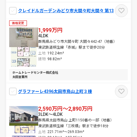
クレイドルガーデンみどり市大間々町大間々 第13
価格変更
1,999万円
4LDK
群馬県みどり市大間々町 大間々442-47（地番）
東武鉄道桐生線「赤城」駅まで徒歩20分
土地
192.24m²
建物
98.82m²
ホームトレードセンター株式会社
太田営業所
グラファーレ4396太田市鳥山上町３棟
2,590万円～2,890万円
3LDK～4LDK
群馬県太田市鳥山 上町1150番の一部（地番）
東武鉄道桐生線「三枚橋」駅まで徒歩18分
土地
221.71m²～
269.03m²