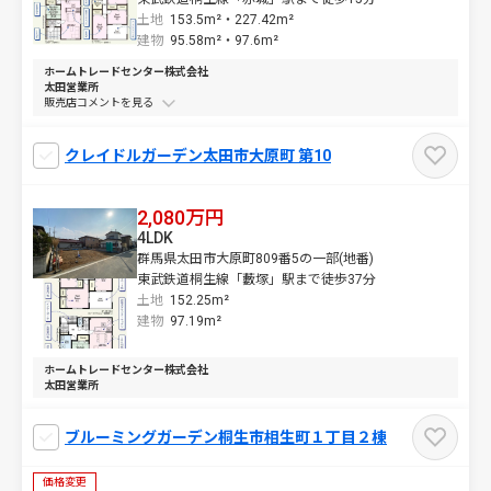
土地
153.5m²・
227.42m²
建物
95.58m²・
97.6m²
ホームトレードセンター株式会社
太田営業所
販売店コメントを
クレイドルガーデン太田市大原町 第10
2,080万円
4LDK
群馬県太田市大原町809番5の一部(地番)
東武鉄道桐生線「藪塚」駅まで徒歩37分
土地
152.25m²
建物
97.19m²
ホームトレードセンター株式会社
太田営業所
ブルーミングガーデン桐生市相生町１丁目２棟
価格変更