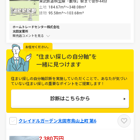
東武鉄道桐生線「藪塚」駅まで徒歩44分
土地
184.67m²～
348.08m²
建物
95.58m²～
103.68m²
ホームトレードセンター株式会社
太田営業所
販売店コメントを
お任せください。
“住まい探しの自分軸”を
一緒に見つけます
住まい探しの自分軸診断を実施していただくことで、
あなたが気づい
ていない住まい探しの重要なポイントをご提案します！
診断はこちらから
クレイドルガーデン太田市鳥山上町 第6
2,380万円