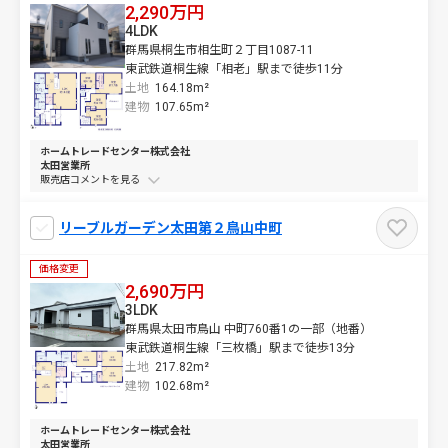
2,290万円
4LDK
群馬県桐生市相生町２丁目1087-11
東武鉄道桐生線「相老」駅まで徒歩11分
土地
164.18m²
建物
107.65m²
ホームトレードセンター株式会社
太田営業所
販売店コメントを
リーブルガーデン太田第２鳥山中町
価格変更
2,690万円
3LDK
群馬県太田市鳥山 中町760番1の一部（地番）
東武鉄道桐生線「三枚橋」駅まで徒歩13分
土地
217.82m²
建物
102.68m²
ホームトレードセンター株式会社
太田営業所