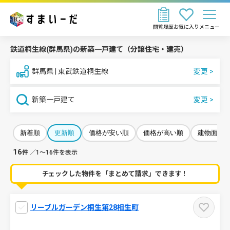
閲覧履歴
お気に入り
メニュー
鉄道桐生線(群馬県)の新築一戸建て（分譲住宅・建売）
群馬県 | 東武鉄道桐生線
新築一戸建て
新着順
更新順
価格が安い順
価格が高い順
建物面積
16
件
／1～16件を表示
チェックした物件を「まとめて請求」できます！
リーブルガーデン桐生第28相生町