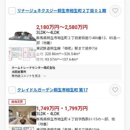
リナージュネクスジー桐生市相生町２丁目０１期
2,180万円～2,580万円
3LDK～4LDK
群馬県桐生市相生町２丁目愛宕廻り486番12、85各一
部（地番）
東武鉄道桐生線「相老」駅まで徒歩7分
土地
220.86m²～
326.54m²
建物
93.57m²～
107.64m²
ホームトレードセンター株式会社
太田営業所
販売店コメントを
クレイドルガーデン桐生市相生町 第17
価格変更
1,749万円・1,799万円
3LDK・4LDK
群馬県桐生市相生町４丁目字西原61-15の一部、他
（地番）
東武鉄道桐生線「赤城」駅まで徒歩15分