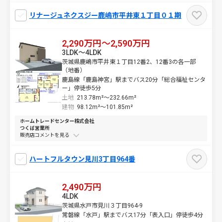
リナージュネクスジー鹿嶋市平井東１丁目０１期
2,290万円～2,590万円
3LDK～4LDK
茨城県鹿嶋市平井東１丁目12番2、12番3の各一部
（地番）
鹿島線「鹿島神宮」駅までバス20分「総合福祉センタ
ー」停徒歩5分
土地
213.78m²～
232.66m²
建物
98.12m²～
101.85m²
ホームトレードセンター株式会社
つくば営業所
販売店コメントを
ハートフルタウン見川3丁目964番
2,490万円
4LDK
茨城県水戸市見川３丁目964-9
常磐線「水戸」駅までバス17分「表入口」停徒歩4分