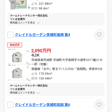
土地
221.88m²
建物
98.4m²
ホームトレードセンター株式会社
つくば営業所
販売店コメントを
クレイドルガーデン茨城町長岡 第4
価格変更
2,090万円
4LDK
茨城県東茨城郡 茨城町大字長岡字大連寺3317番21の
一部（地番）
常磐線「水戸」駅までバス33分「長岡西」停徒歩3分
土地
170.09m²
建物
100.44m²
ホームトレードセンター株式会社
つくば営業所
販売店コメントを
クレイドルガーデン茨城町前田 第6