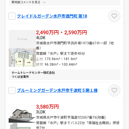
販売店コメントを
クレイドルガーデン水戸市酒門町 第18
2,490万円・2,590万円
4LDK
茨城県水戸市酒門町字浜井場1973番67の一部（地
番）
常磐線「水戸」駅まで徒歩45分
土地
175.96m²・
181.9m²
建物
96.38m²・
100.44m²
ホームトレードセンター株式会社
つくば営業所
ブルーミングガーデン水戸市千波町５期１棟
3,580万円
3LDK
茨城県水戸市千波町字海道付2067番76(地番)
常磐線「水戸」駅までバス22分「県福祉会館前」停徒
歩7分