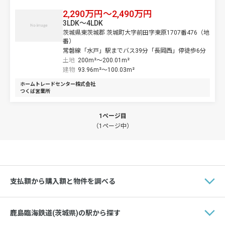
2,290万円～2,490万円
3LDK～4LDK
茨城県東茨城郡 茨城町大字前田字東原1707番476（地
番）
常磐線「水戸」駅までバス39分「長岡西」停徒歩6分
土地
200m²～
200.01m²
建物
93.96m²～
100.03m²
ホームトレードセンター株式会社
つくば営業所
1ページ目
（1ページ中）
支払額から購入額と物件を調べる
鹿島臨海鉄道(茨城県)の駅から探す