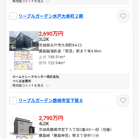
販売店コメントを
リーブルガーデン水戸大串町２期
2,690万円
3LDK
茨城県水戸市大串町84-23
鹿島臨海鉄道「常澄」駅まで車4.8km
土地
190.51m²
建物
122.54m²
ホームトレードセンター株式会社
つくば営業所
販売店コメントを
リーブルガーデン鹿嶋市宮下第８
2,790万円
4LDK
茨城県鹿嶋市宮下５丁目2番4の一部（地番）
鹿島線「鹿島神宮」駅まで徒歩11分