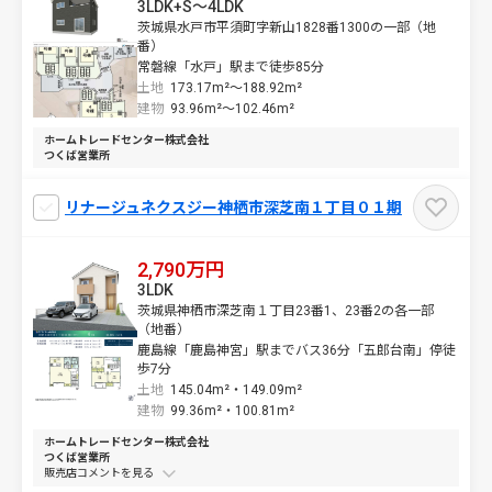
3LDK+S～4LDK
茨城県水戸市平須町字新山1828番1300の一部（地
番）
常磐線「水戸」駅まで徒歩85分
土地
173.17m²～
188.92m²
建物
93.96m²～
102.46m²
ホームトレードセンター株式会社
つくば営業所
リナージュネクスジー神栖市深芝南１丁目０１期
2,790万円
3LDK
茨城県神栖市深芝南１丁目23番1、23番2の各一部
（地番）
鹿島線「鹿島神宮」駅までバス36分「五郎台南」停徒
歩7分
土地
145.04m²・
149.09m²
建物
99.36m²・
100.81m²
ホームトレードセンター株式会社
つくば営業所
販売店コメントを