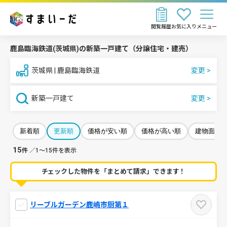
閲覧履歴
お気に入り
メニュー
鹿島臨海鉄道(茨城県)の新築一戸建て（分譲住宅・建売）
茨城県 | 鹿島臨海鉄道
新築一戸建て
新着順
更新順
価格が安い順
価格が高い順
建物面積
15
件
／1～15件を表示
チェックした物件を「まとめて請求」できます！
リーブルガーデン鹿嶋市厨第１