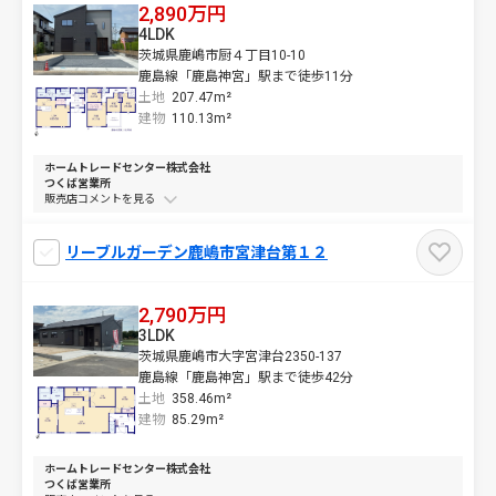
2,890万円
4LDK
茨城県鹿嶋市厨４丁目10-10
鹿島線「鹿島神宮」駅まで徒歩11分
土地
207.47m²
建物
110.13m²
ホームトレードセンター株式会社
つくば営業所
販売店コメントを
リーブルガーデン鹿嶋市宮津台第１２
2,790万円
3LDK
茨城県鹿嶋市大字宮津台2350-137
鹿島線「鹿島神宮」駅まで徒歩42分
土地
358.46m²
建物
85.29m²
ホームトレードセンター株式会社
つくば営業所