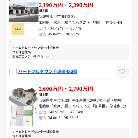
2,190万円・2,390万円
4LDK
茨城県水戸市曙町2-25
常磐線「水戸」駅までバス21分「曙町」停徒歩4分
土地
134.42m²・
135.4m²
建物
95.84m²・
96.25m²
ホームトレードセンター株式会社
つくば営業所
販売店コメントを
ハートフルタウン千波町420番
2,690万円・2,790万円
4LDK
茨城県水戸市千波町字御茶園420番7の一部（地番）
常磐線「水戸」駅までバス15分「御茶園」停徒歩3分
土地
143.98m²・
149.84m²
建物
94.6m²・
95.22m²
ホームトレードセンター株式会社
つくば営業所