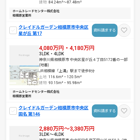
建物
84.24m²～
87.48m²
ホームトレードセンター株式会社
相模原営業所
クレイドルガーデン相模原市中央区
資料請求する
星が丘 第17
4,080万円・4,180万円
3LDK・4LDK
神奈川県相模原市 中央区星が丘４丁目5172番の一部
(地番)
JR相模線「上溝」駅まで徒歩8分
土地
116.6m²・
120.5m²
建物
93.15m²・
95.98m²
ホームトレードセンター株式会社
相模原営業所
クレイドルガーデン相模原市中央区
資料請求する
田名 第146
2,880万円～3,380万円
3LDK～4LDK