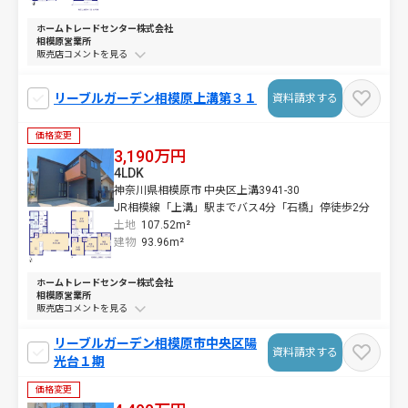
ホームトレードセンター株式会社
相模原営業所
販売店コメントを
リーブルガーデン相模原上溝第３１
資料請求する
価格変更
3,190万円
4LDK
神奈川県相模原市 中央区上溝3941-30
JR相模線「上溝」駅までバス4分「石橋」停徒歩2分
土地
107.52m²
建物
93.96m²
ホームトレードセンター株式会社
相模原営業所
販売店コメントを
リーブルガーデン相模原市中央区陽
資料請求する
光台１期
価格変更