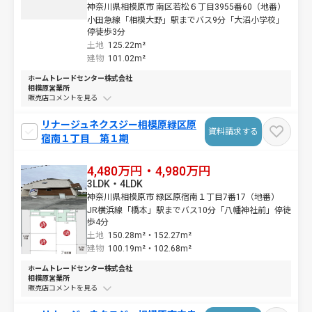
神奈川県相模原市 南区若松６丁目3955番60（地番）
小田急線「相模大野」駅までバス9分「大沼小学校」
停徒歩3分
土地
125.22m²
建物
101.02m²
ホームトレードセンター株式会社
相模原営業所
販売店コメントを
リナージュネクスジー相模原緑区原
資料請求する
宿南１丁目 第１期
4,480万円・4,980万円
3LDK・4LDK
神奈川県相模原市 緑区原宿南１丁目7番17（地番）
JR横浜線「橋本」駅までバス10分「八幡神社前」停徒
歩4分
土地
150.28m²・
152.27m²
建物
100.19m²・
102.68m²
ホームトレードセンター株式会社
相模原営業所
販売店コメントを