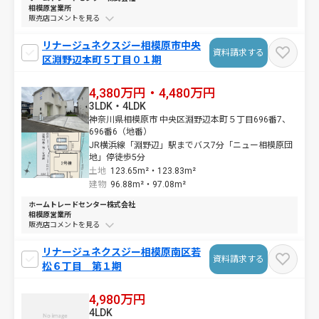
相模原営業所
販売店コメントを
リナージュネクスジー相模原市中央
資料請求する
区淵野辺本町５丁目０１期
4,380万円・4,480万円
3LDK・4LDK
神奈川県相模原市 中央区淵野辺本町５丁目696番7、
696番6（地番）
JR横浜線「淵野辺」駅までバス7分「ニュー相模原団
地」停徒歩5分
土地
123.65m²・
123.83m²
建物
96.88m²・
97.08m²
ホームトレードセンター株式会社
相模原営業所
販売店コメントを
リナージュネクスジー相模原南区若
資料請求する
松６丁目 第１期
4,980万円
4LDK