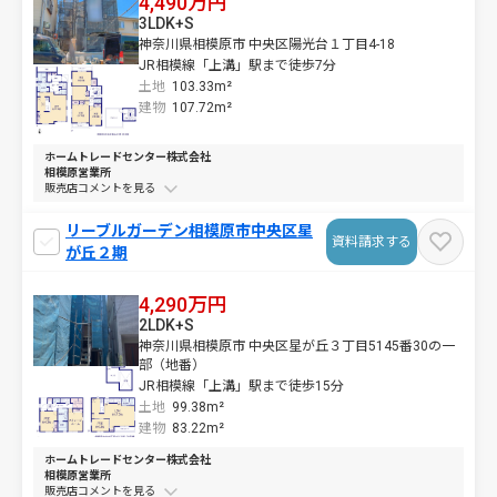
4,490万円
3LDK+S
神奈川県相模原市 中央区陽光台１丁目4-18
JR相模線「上溝」駅まで徒歩7分
土地
103.33m²
建物
107.72m²
ホームトレードセンター株式会社
相模原営業所
販売店コメントを
リーブルガーデン相模原市中央区星
資料請求する
が丘２期
4,290万円
2LDK+S
神奈川県相模原市 中央区星が丘３丁目5145番30の一
部（地番）
JR相模線「上溝」駅まで徒歩15分
土地
99.38m²
建物
83.22m²
ホームトレードセンター株式会社
相模原営業所
販売店コメントを