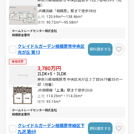
神奈川県相模原市 中央区田名字下四ツ谷4659-3（地
番）
JR横浜線「相模原」駅まで徒歩38分
土地
120.69m²～
138.46m²
建物
90.72m²～
95.58m²
ホームトレードセンター株式会社
相模原営業所
クレイドルガーデン相模原市中央区
資料請求する
光が丘 第13
価格変更
3,780万円
2LDK+S・3LDK
神奈川県相模原市 中央区光が丘３丁目5679番35の一
部（地番）
JR相模線「上溝」駅まで徒歩26分
土地
114.25m²・
114.26m²
建物
93.15m²
ホームトレードセンター株式会社
相模原営業所
クレイドルガーデン相模原市緑区下
資料請求する
九沢 第69