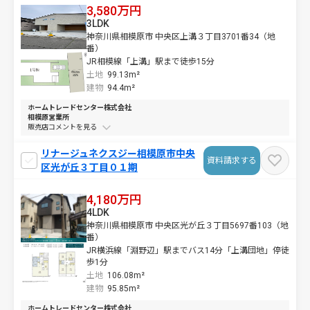
3,580万円
3LDK
神奈川県相模原市 中央区上溝３丁目3701番34（地
番）
JR相模線「上溝」駅まで徒歩15分
土地
99.13m²
建物
94.4m²
ホームトレードセンター株式会社
相模原営業所
販売店コメントを
リナージュネクスジー相模原市中央
資料請求する
区光が丘３丁目０１期
4,180万円
4LDK
神奈川県相模原市 中央区光が丘３丁目5697番103（地
番）
JR横浜線「淵野辺」駅までバス14分「上溝団地」停徒
歩1分
土地
106.08m²
建物
95.85m²
ホームトレードセンター株式会社