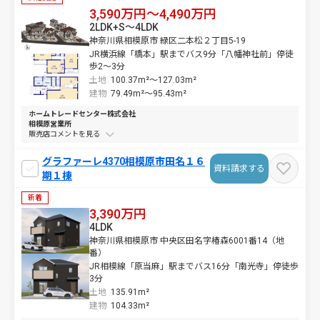
3,590万円～4,490万円
2LDK+S～4LDK
神奈川県相模原市 緑区二本松２丁目5-19
JR横浜線「橋本」駅までバス9分「八幡神社前」停徒
歩2～3分
土地
100.37m²～
127.03m²
建物
79.49m²～
95.43m²
ホームトレードセンター株式会社
相模原営業所
販売店コメントを
グラファーレ4370相模原市田名１６
資料請求する
期１棟
新着
3,390万円
4LDK
神奈川県相模原市 中央区田名字椿森6001番14（地
番）
JR相模線「原当麻」駅までバス16分「南光寺」停徒歩
3分
土地
135.91m²
建物
104.33m²