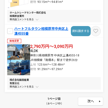
建物
93.15m²～
94.81m²
ホームトレードセンター株式会社
相模原営業所
販売店コメントを
ハートフルタウン相模原市中央区上
資料請求する
溝4555番
価格変更
2,790万円～3,090万円
4LDK
神奈川県相模原市 中央区上溝4555-18
JR相模線「南橋本」駅まで徒歩26分
土地
123.6m²～
128.48m²
建物
91.29m²～
97.29m²
株式会社飯田産業
青葉台北
販売店コメントを
1ページ目
次へ
（4ページ中）