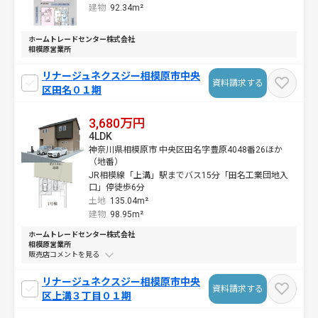
建物
92.34m²
ホームトレードセンター株式会社
相模原営業所
リナージュネクスジー相模原市中央
資料請求する
区田名０１期
3,680万円
4LDK
神奈川県相模原市 中央区田名字豊原4048番26ほか
（地番）
JR相模線「上溝」駅までバス15分「田名工業団地入
口」停徒歩6分
土地
135.04m²
建物
98.95m²
ホームトレードセンター株式会社
相模原営業所
販売店コメントを
リナージュネクスジー相模原市中央
資料請求する
区上溝３丁目０１期