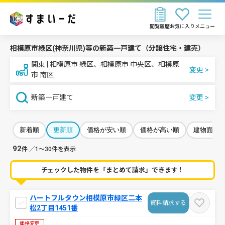
閲覧履歴
お気に入り
メニュー
相模原市緑区(神奈川県)等の新築一戸建て（分譲住宅・建売）
関東 | 相模原市 緑区、相模原市 中央区、相模原
市 南区
新築一戸建て
新着順
更新順
価格が安い順
価格が高い順
建物面積
92
件
／1～30件を表示
チェックした物件を「まとめて請求」できます！
ハートフルタウン相模原市緑区二本
資料請求する
松2丁目1451番
価格変更