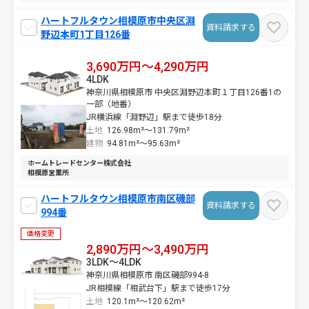
ハートフルタウン相模原市中央区淵
資料請求する
野辺本町1丁目126番
3,690万円～4,290万円
4LDK
神奈川県相模原市 中央区淵野辺本町１丁目126番1の
一部（地番）
JR横浜線「淵野辺」駅まで徒歩18分
土地
126.98m²～
131.79m²
建物
94.81m²～
95.63m²
ホームトレードセンター株式会社
相模原営業所
ハートフルタウン相模原市南区磯部
資料請求する
994番
価格変更
2,890万円～3,490万円
3LDK～4LDK
神奈川県相模原市 南区磯部994-8
JR相模線「相武台下」駅まで徒歩17分
土地
120.1m²～
120.62m²