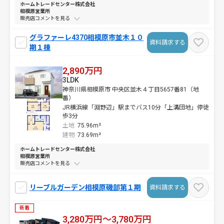
ホームトレードセンター株式会社
相模原営業所
販売店コメントを
グラファーレ4370相模原市並木１０
資料請求する
期１棟
2,890万円
3LDK
神奈川県相模原市 中央区並木４丁目5657番81（地
番）
JR横浜線「淵野辺」駅までバス10分「上溝団地」停徒
歩3分
土地
75.96m²
建物
73.69m²
ホームトレードセンター株式会社
相模原営業所
販売店コメントを
リーブルガーデン相模原磯部第１期
資料請求する
新着
3,280万円～3,780万円