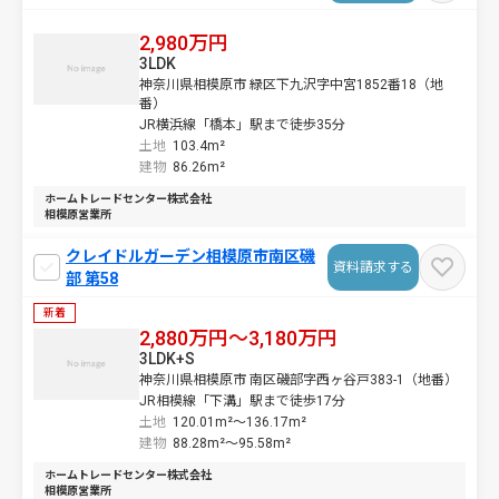
2,980万円
3LDK
神奈川県相模原市 緑区下九沢字中宮1852番18（地
番）
JR横浜線「橋本」駅まで徒歩35分
土地
103.4m²
建物
86.26m²
ホームトレードセンター株式会社
相模原営業所
クレイドルガーデン相模原市南区磯
資料請求する
部 第58
新着
2,880万円～3,180万円
3LDK+S
神奈川県相模原市 南区磯部字西ヶ谷戸383-1（地番）
JR相模線「下溝」駅まで徒歩17分
土地
120.01m²～
136.17m²
建物
88.28m²～
95.58m²
ホームトレードセンター株式会社
相模原営業所