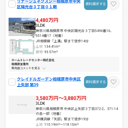
リナージュネクスジー相模原市中央
資料請求する
区陽光台３丁目０１期
4,480万円
3LDK
神奈川県相模原市 中央区陽光台３丁目5496番16、
5514番17（地番）
JR相模線「上溝」駅まで徒歩14分
土地
134.41m²
建物
93.57m²
ホームトレードセンター株式会社
相模原営業所
販売店コメントを
クレイドルガーデン相模原市中央区
資料請求する
上矢部 第39
3,580万円～3,880万円
3LDK
神奈川県相模原市 中央区上矢部３丁目372-2、371-14
の各一部（地番）
JR横浜線「矢部」駅まで徒歩19分
土地
110.19m²～
118.15m²