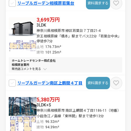
リーブルガーデン相模原若葉台
資料請求する
3,699万円
3LDK
神奈川県相模原市 緑区若葉台７丁目21-4
京王相模原線「橋本」駅までバス22分「若葉台中央」
停徒歩7分
土地
176.73m²
建物
101.25m²
ホームトレードセンター株式会社
相模原営業所
販売店コメントを
リーブルガーデン南区上鶴間４丁目
資料請求する
5,380万円
3LDK+S
神奈川県相模原市 南区上鶴間４丁目1186-11（地番）
小田急江ノ島線「東林間」駅まで徒歩13分
土地
96.32m²
建物
94.39m²