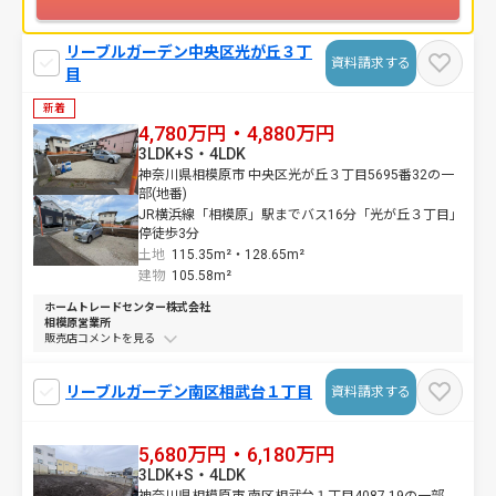
リーブルガーデン中央区光が丘３丁
資料請求する
目
新着
4,780万円・4,880万円
3LDK+S・4LDK
神奈川県相模原市 中央区光が丘３丁目5695番32の一
部(地番)
JR横浜線「相模原」駅までバス16分「光が丘３丁目」
停徒歩3分
土地
115.35m²・
128.65m²
建物
105.58m²
ホームトレードセンター株式会社
相模原営業所
販売店コメントを
リーブルガーデン南区相武台１丁目
資料請求する
5,680万円・6,180万円
3LDK+S・4LDK