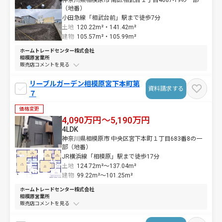
神奈川県相模原市 南区相武台１丁目4087-19の一部
（地番）
小田急線「相武台前」駅まで徒歩7分
土地
120.22m²・
141.42m²
建物
105.57m²・
105.99m²
ホームトレードセンター株式会社
相模原営業所
販売店コメントを
リーブルガーデン相模原宮下本町第
資料請求する
７
価格変更
4,090万円～5,190万円
4LDK
神奈川県相模原市 中央区宮下本町１丁目683番8の一
部（地番）
JR横浜線「相模原」駅まで徒歩17分
土地
124.72m²～
137.04m²
建物
99.22m²～
101.25m²
ホームトレードセンター株式会社
相模原営業所
販売店コメントを