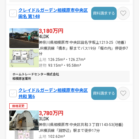
クレイドルガーデン相模原市中央区
資料請求する
田名 第148
3,180万円
4LDK
神奈川県相模原市 中央区田名字坂上1213-25（地番）
JR横浜線「橋本」駅までバス19分「堀の内」停徒歩7
分
土地
126.25m²・
126.27m²
建物
93.15m²・
95.58m²
ホームトレードセンター株式会社
相模原営業所
クレイドルガーデン相模原市中央区
資料請求する
共和 第6
価格変更
3,780万円
3LDK
神奈川県相模原市 中央区共和３丁目1143-53(地番)
JR横浜線「淵野辺」駅まで徒歩17分
土地
102.62m²