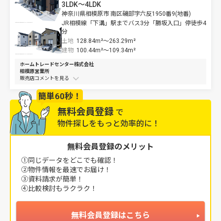
3LDK～4LDK
神奈川県相模原市 南区磯部字六反1950番9(地番)
JR相模線「下溝」駅までバス3分「勝坂入口」停徒歩4
分
土地
128.84m²～
263.29m²
建物
100.44m²～
109.34m²
ホームトレードセンター株式会社
相模原営業所
販売店コメントを
簡単60秒！
無料会員登録
で
物件探しをもっと効率的に！
無料会員登録のメリット
①同じデータをどこでも確認！
②物件情報を最速でお届け！
③資料請求が簡単！
④比較検討もラクラク！
無料会員登録はこちら