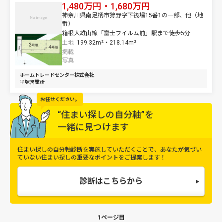
1,480万円・1,680万円
神奈川県南足柄市狩野字下筏場15番1の一部、他（地
番）
箱根大雄山線「富士フイルム前」駅まで徒歩5分
土地
199.32m²・
218.14m²
掲載
写真
ホームトレードセンター株式会社
平塚営業所
お任せください。
“住まい探しの自分軸”を
一緒に見つけます
住まい探しの自分軸診断を実施していただくことで、
あなたが気づい
ていない住まい探しの重要なポイントをご提案します！
診断はこちらから
1ページ目