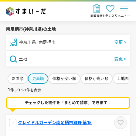
閲覧履歴
お気に入り
メニュー
南足柄市(神奈川県)の土地
神奈川県 | 南足柄市
土地
新着順
更新順
価格が安い順
価格が高い順
土地面積
1
件
／1～1件を表示
チェックした物件を「まとめて請求」できます！
クレイドルガーデン南足柄市狩野 第15