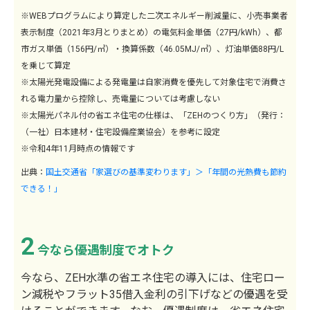
※WEBプログラムにより算定した二次エネルギー削減量に、小売事業者
表示制度（2021年3月とりまとめ）の電気料金単価（27円/kWh）、都
市ガス単価（156円/㎥）・換算係数（46.05MJ/㎥）、灯油単価88円/L
を乗じて算定
※太陽光発電設備による発電量は自家消費を優先して対象住宅で消費さ
れる電力量から控除し、売電量については考慮しない
※太陽光パネル付の省エネ住宅の仕様は、「ZEHのつくり方」（発行：
（一社）日本建材・住宅設備産業協会）を参考に設定
※令和4年11月時点の情報です
出典：
国土交通省「家選びの基準変わります」＞「年間の光熱費も節約
できる！」
2
今なら優遇制度でオトク
今なら、ZEH水準の省エネ住宅の導入には、住宅ロー
ン減税やフラット35借入金利の引下げなどの優遇を受