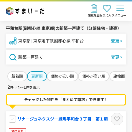
閲覧履歴
お気に入り
メニュー
平和台駅(副都心線:東京都)の新築一戸建て（分譲住宅・建売）
東京都 | 東京地下鉄副都心線 平和台
新築一戸建て
新着順
更新順
価格が安い順
価格が高い順
建物面積
2
件
／1～2件を表示
チェックした物件を「まとめて請求」できます！
リナージュネクスジー練馬平和台３丁目 第１期
価格変更