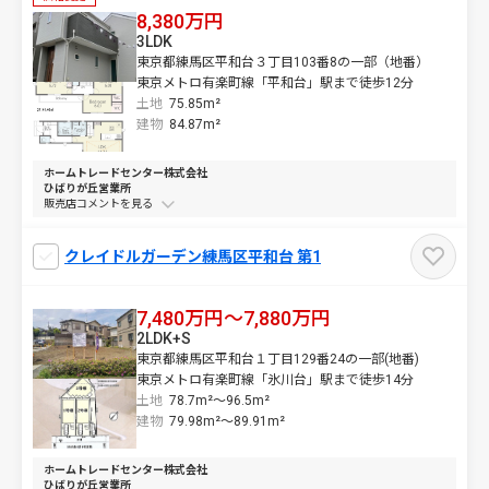
8,380万円
3LDK
東京都練馬区平和台３丁目103番8の一部（地番）
東京メトロ有楽町線「平和台」駅まで徒歩12分
土地
75.85m²
建物
84.87m²
ホームトレードセンター株式会社
ひばりが丘営業所
販売店コメントを
クレイドルガーデン練馬区平和台 第1
7,480万円～7,880万円
2LDK+S
東京都練馬区平和台１丁目129番24の一部(地番)
東京メトロ有楽町線「氷川台」駅まで徒歩14分
土地
78.7m²～
96.5m²
建物
79.98m²～
89.91m²
ホームトレードセンター株式会社
ひばりが丘営業所