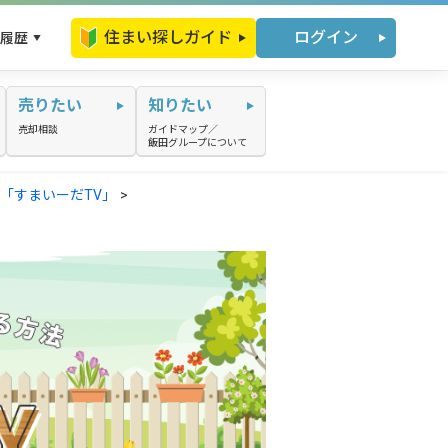
住まい探しガイド
ログイン
履歴
売りたい
知りたい
売却相談
ガイドマップ／
飯田グループについて
ル「すまいーだTV」