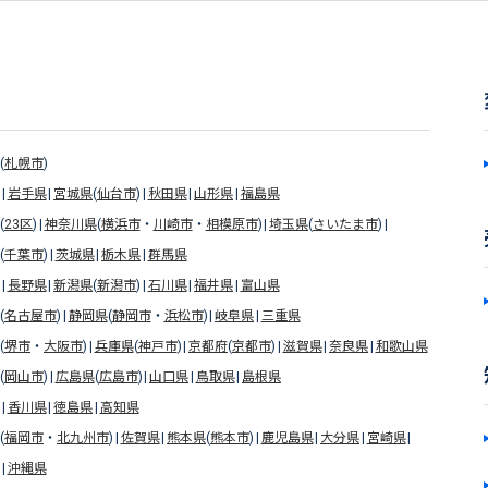
(
札幌市
)
岩手県
宮城県
(
仙台市
)
秋田県
山形県
福島県
(
23区
)
神奈川県
(
横浜市
・
川崎市
・
相模原市
)
埼玉県
(
さいたま市
)
(
千葉市
)
茨城県
栃木県
群馬県
長野県
新潟県
(
新潟市
)
石川県
福井県
富山県
(
名古屋市
)
静岡県
(
静岡市
・
浜松市
)
岐阜県
三重県
(
堺市
・
大阪市
)
兵庫県
(
神戸市
)
京都府
(
京都市
)
滋賀県
奈良県
和歌山県
(
岡山市
)
広島県
(
広島市
)
山口県
鳥取県
島根県
香川県
徳島県
高知県
(
福岡市
・
北九州市
)
佐賀県
熊本県
(
熊本市
)
鹿児島県
大分県
宮崎県
沖縄県