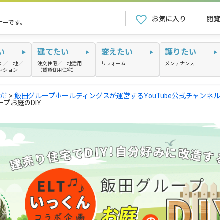
お気に入り
閲覧
ナーです。
い
建てたい
変えたい
護りたい
て／土地／
注文住宅／土地活用
リフォーム
メンテナンス
ンション
（賃貸併用住宅）
だ
飯田グループホールディングスが運営するYouTube公式チャンネ
プお庭のDIY