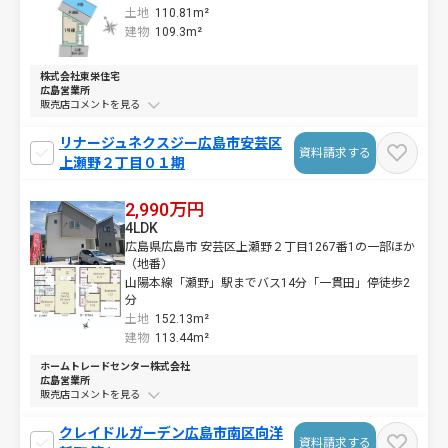
土地
110.81m²
建物
109.3m²
株式会社東栄住宅
広島営業所
販売店コメントを
リナージュネクスジー広島市安芸区
資料請求する
上瀬野２丁目０１期
2,990万円
4LDK
広島県広島市 安芸区上瀬野２丁目1267番1の一部ほか
（地番）
山陽本線「瀬野」駅までバス14分「一貫田」停徒歩2
分
土地
152.13m²
建物
113.44m²
ホームトレードセンター株式会社
広島営業所
販売店コメントを
クレイドルガーデン広島市南区向洋
資料請求する