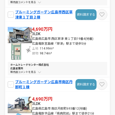
販売店コメントを
ブルーミングガーデン広島市西区草
資料請求する
津東１丁目２棟
4,690万円
3LDK
広島県広島市 西区草津 東１丁目19番4(地番)
広島電鉄宮島線「草津」駅まで徒歩5分
土地
114.99m²
建物
98.74m²
ホームトレードセンター株式会社
広島営業所
販売店コメントを
ブルーミングガーデン広島市南区丹
資料請求する
那町１棟
4,690万円
3LDK
広島県広島市 南区丹那町693番12(地番)
広島電鉄宇品線「県病院前」駅まで徒歩21分