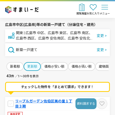
閲覧履歴
お気に入り
メニュー
広島市中区(広島県)等の新築一戸建て（分譲住宅・建売）
関東 | 広島市 中区、広島市 東区、広島市 南区、
広島市 西区、広島市 安佐南区、広島市 安佐北
区、広島市 安芸区、広島市 佐伯区
新築一戸建て
新着順
更新順
価格が安い順
価格が高い順
建物面積
43
件
／1～30件を表示
チェックした物件を「まとめて請求」できます！
リーブルガーデン佐伯区美の里１丁
資料請求する
目３期
価格変更