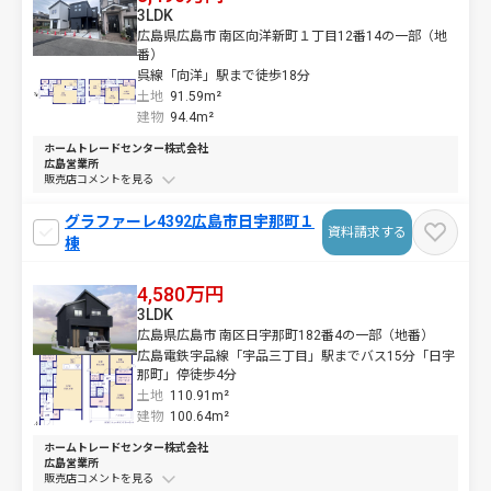
3LDK
広島県広島市 南区向洋新町１丁目12番14の一部（地
番）
呉線「向洋」駅まで徒歩18分
土地
91.59m²
建物
94.4m²
ホームトレードセンター株式会社
広島営業所
販売店コメントを
グラファーレ4392広島市日宇那町１
資料請求する
棟
4,580万円
3LDK
広島県広島市 南区日宇那町182番4の一部（地番）
広島電鉄宇品線「宇品三丁目」駅までバス15分「日宇
那町」停徒歩4分
土地
110.91m²
建物
100.64m²
ホームトレードセンター株式会社
広島営業所
販売店コメントを