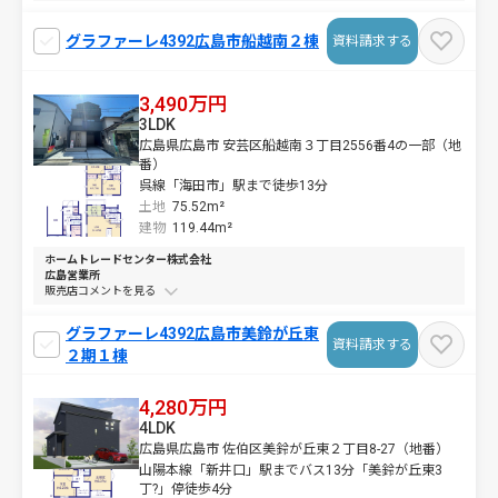
グラファーレ4392広島市船越南２棟
資料請求する
3,490万円
3LDK
広島県広島市 安芸区船越南３丁目2556番4の一部（地
番）
呉線「海田市」駅まで徒歩13分
土地
75.52m²
建物
119.44m²
ホームトレードセンター株式会社
広島営業所
販売店コメントを
グラファーレ4392広島市美鈴が丘東
資料請求する
２期１棟
4,280万円
4LDK
広島県広島市 佐伯区美鈴が丘東２丁目8-27（地番）
山陽本線「新井口」駅までバス13分「美鈴が丘東3
丁?」停徒歩4分