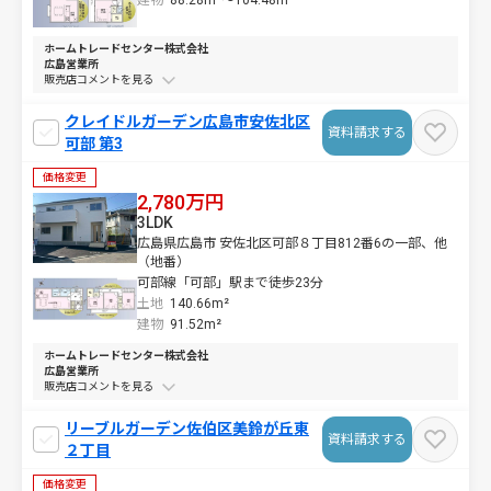
建物
88.28m²～
104.48m²
ホームトレードセンター株式会社
広島営業所
販売店コメントを
クレイドルガーデン広島市安佐北区
資料請求する
可部 第3
価格変更
2,780万円
3LDK
広島県広島市 安佐北区可部８丁目812番6の一部、他
（地番）
可部線「可部」駅まで徒歩23分
土地
140.66m²
建物
91.52m²
ホームトレードセンター株式会社
広島営業所
販売店コメントを
リーブルガーデン佐伯区美鈴が丘東
資料請求する
２丁目
価格変更