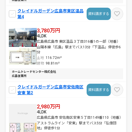
クレイドルガーデン広島市東区温品
資料請求する
第4
3,780万円
4LDK
広島県広島市 東区温品３丁目316番1の一部（地番）
山陽本線「広島」駅までバス13分「下温品」停徒歩6
分
土地
116.72m²
建物
98.81m²
ホームトレードセンター株式会社
広島営業所
クレイドルガーデン広島市安佐南区
資料請求する
安東 第2
2,980万円
4LDK
広島県広島市 安佐南区安東５丁目1149番110（地番）
アストラムライン「安東」駅までバス5分「弘億団
地」停徒歩1分