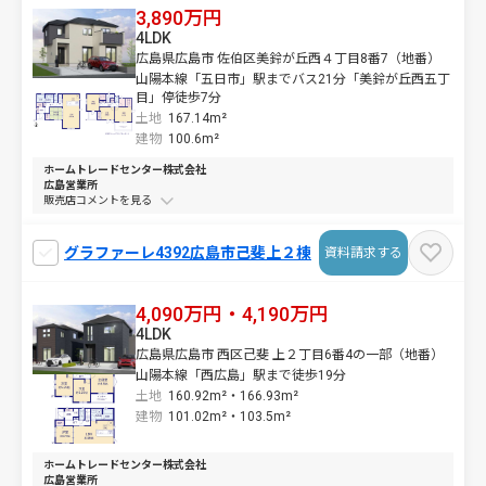
3,890万円
4LDK
広島県広島市 佐伯区美鈴が丘西４丁目8番7（地番）
山陽本線「五日市」駅までバス21分「美鈴が丘西五丁
目」停徒歩7分
土地
167.14m²
建物
100.6m²
ホームトレードセンター株式会社
広島営業所
販売店コメントを
グラファーレ4392広島市己斐上２棟
資料請求する
4,090万円・4,190万円
4LDK
広島県広島市 西区己斐 上２丁目6番4の一部（地番）
山陽本線「西広島」駅まで徒歩19分
土地
160.92m²・
166.93m²
建物
101.02m²・
103.5m²
ホームトレードセンター株式会社
広島営業所