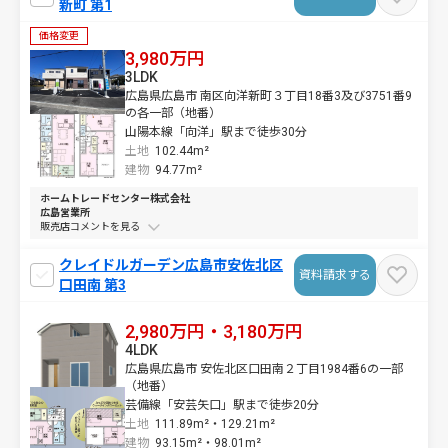
新町 第1
価格変更
3,980万円
3LDK
広島県広島市 南区向洋新町３丁目18番3及び3751番9
の各一部（地番）
山陽本線「向洋」駅まで徒歩30分
土地
102.44m²
建物
94.77m²
ホームトレードセンター株式会社
広島営業所
販売店コメントを
クレイドルガーデン広島市安佐北区
資料請求する
口田南 第3
2,980万円・3,180万円
4LDK
広島県広島市 安佐北区口田南２丁目1984番6の一部
（地番）
芸備線「安芸矢口」駅まで徒歩20分
土地
111.89m²・
129.21m²
建物
93.15m²・
98.01m²