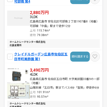
可部南 第4
2,880万円
3LDK
広島県広島市 安佐北区可部南２丁目1907番8（地番）
可部線「中島」駅まで徒歩12分
土地
115.74m²
建物
79.38m²
ホームトレードセンター株式会社
広島営業所
クレイドルガーデン広島市佐伯区五
資料請求する
日市町美鈴園 第1
3,490万円
4LDK
広島県広島市 佐伯区五日市町 大字美鈴園33番9の一部
（地番）
山陽本線「五日市」駅までバス4分「皆賀」停徒歩6分
土地
101.91m²
建物
95.57m²
ホームトレードセンター株式会社
広島営業所