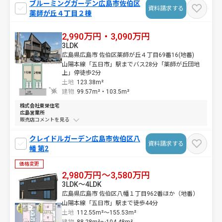
ブルーミングガーデン広島市佐伯区
資料請求する
薬師が丘４丁目２棟
2,990万円・3,090万円
3LDK
広島県広島市 佐伯区薬師が丘４丁目69番16(地番)
山陽本線「五日市」駅までバス28分「薬師が丘団地
上」停徒歩2分
土地
123.38m²
建物
99.57m²・
103.5m²
株式会社東栄住宅
広島営業所
販売店コメントを
クレイドルガーデン広島市佐伯区八
資料請求する
幡 第2
価格変更
2,980万円～3,580万円
3LDK～4LDK
広島県広島市 佐伯区八幡１丁目962番ほか（地番）
山陽本線「五日市」駅まで徒歩44分
土地
112.55m²～
155.53m²