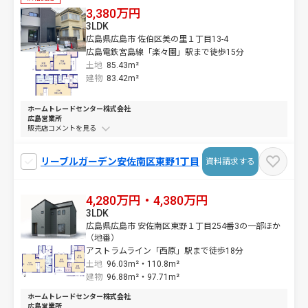
3,380万円
3LDK
広島県広島市 佐伯区美の里１丁目13-4
広島電鉄宮島線「楽々園」駅まで徒歩15分
土地
85.43m²
建物
83.42m²
ホームトレードセンター株式会社
広島営業所
販売店コメントを
リーブルガーデン安佐南区東野1丁目
資料請求する
4,280万円・4,380万円
3LDK
広島県広島市 安佐南区東野１丁目254番3の一部ほか
（地番）
アストラムライン「西原」駅まで徒歩18分
土地
96.03m²・
110.8m²
建物
96.88m²・
97.71m²
ホームトレードセンター株式会社
広島営業所