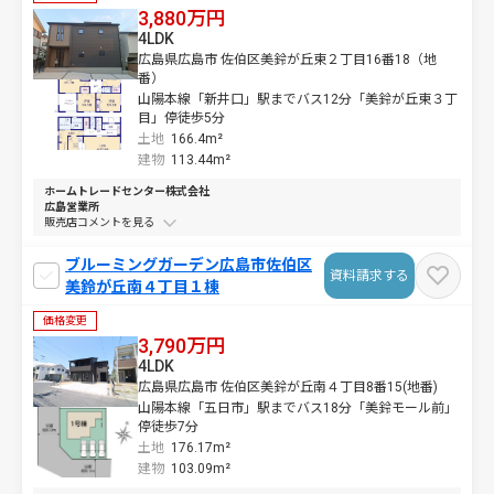
3,880万円
4LDK
広島県広島市 佐伯区美鈴が丘東２丁目16番18（地
番）
山陽本線「新井口」駅までバス12分「美鈴が丘東３丁
目」停徒歩5分
土地
166.4m²
建物
113.44m²
ホームトレードセンター株式会社
広島営業所
販売店コメントを
ブルーミングガーデン広島市佐伯区
資料請求する
美鈴が丘南４丁目１棟
価格変更
3,790万円
4LDK
広島県広島市 佐伯区美鈴が丘南４丁目8番15(地番)
山陽本線「五日市」駅までバス18分「美鈴モール前」
停徒歩7分
土地
176.17m²
建物
103.09m²