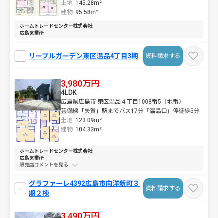
土地
145.28m²
建物
95.58m²
ホームトレードセンター株式会社
広島営業所
リーブルガーデン東区温品4丁目3期
資料請求する
3,980万円
4LDK
広島県広島市 東区温品４丁目1008番5（地番）
芸備線「矢賀」駅までバス17分「温品口」停徒歩5分
土地
123.09m²
建物
104.33m²
ホームトレードセンター株式会社
広島営業所
販売店コメントを
グラファーレ4392広島市向洋新町３
資料請求する
期２棟
3,490万円