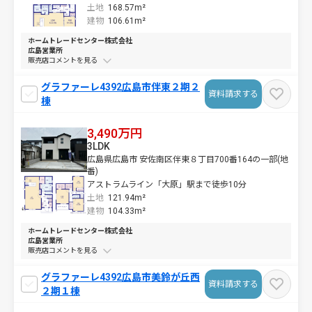
土地
168.57m²
建物
106.61m²
ホームトレードセンター株式会社
広島営業所
販売店コメントを
グラファーレ4392広島市伴東２期２
資料請求する
棟
3,490万円
3LDK
広島県広島市 安佐南区伴東８丁目700番164の一部(地
番)
アストラムライン「大原」駅まで徒歩10分
土地
121.94m²
建物
104.33m²
ホームトレードセンター株式会社
広島営業所
販売店コメントを
グラファーレ4392広島市美鈴が丘西
資料請求する
２期１棟