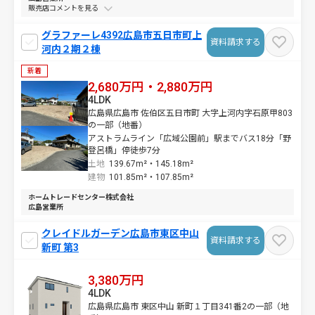
販売店コメントを
グラファーレ4392広島市五日市町上
資料請求する
河内２期２棟
新着
2,680万円・2,880万円
4LDK
広島県広島市 佐伯区五日市町 大字上河内字石原甲803
の一部（地番）
アストラムライン「広域公園前」駅までバス18分「野
登呂橋」停徒歩7分
土地
139.67m²・
145.18m²
建物
101.85m²・
107.85m²
ホームトレードセンター株式会社
広島営業所
クレイドルガーデン広島市東区中山
資料請求する
新町 第3
3,380万円
4LDK
広島県広島市 東区中山 新町１丁目341番2の一部（地