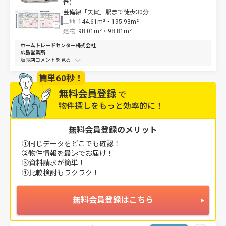
番）
芸備線「矢賀」駅まで徒歩30分
土地
144.61m²・
195.93m²
建物
98.01m²・
98.81m²
ホームトレードセンター株式会社
広島営業所
販売店コメントを
簡単60秒！
無料会員登録
で
物件探しをもっと効率的に！
無料会員登録のメリット
①同じデータをどこでも確認！
②物件情報を最速でお届け！
③資料請求が簡単！
④比較検討もラクラク！
無料会員登録はこちら