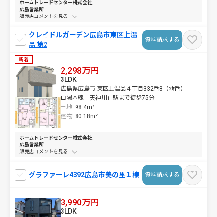
ホームトレードセンター株式会社
広島営業所
販売店コメントを
クレイドルガーデン広島市東区上温
資料請求する
品 第2
新着
2,298万円
3LDK
広島県広島市 東区上温品４丁目332番8（地番）
山陽本線「天神川」駅まで徒歩75分
土地
98.4m²
建物
80.18m²
ホームトレードセンター株式会社
広島営業所
販売店コメントを
グラファーレ4392広島市美の里１棟
資料請求する
3,990万円
3LDK