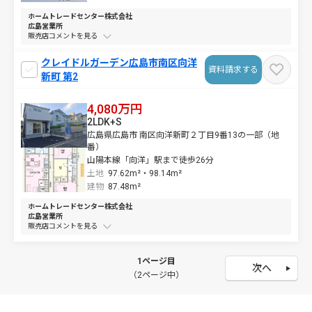
ホームトレードセンター株式会社
広島営業所
販売店コメントを
クレイドルガーデン広島市南区向洋
資料請求する
新町 第2
4,080万円
2LDK+S
広島県広島市 南区向洋新町２丁目9番13の一部（地
番）
山陽本線「向洋」駅まで徒歩26分
土地
97.62m²・
98.14m²
建物
87.48m²
ホームトレードセンター株式会社
広島営業所
販売店コメントを
1ページ目
次へ
（2ページ中）