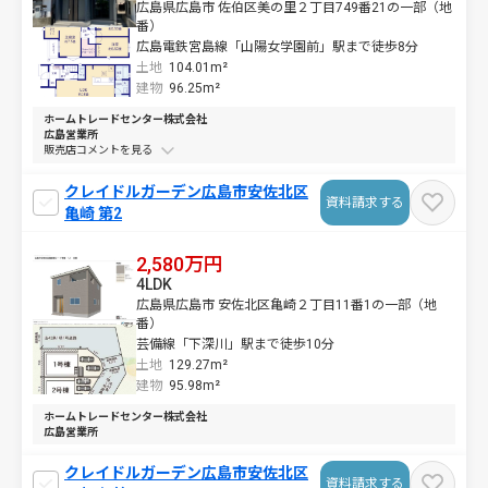
広島県広島市 佐伯区美の里２丁目749番21の一部（地
番）
広島電鉄宮島線「山陽女学園前」駅まで徒歩8分
土地
104.01m²
建物
96.25m²
ホームトレードセンター株式会社
広島営業所
販売店コメントを
クレイドルガーデン広島市安佐北区
資料請求する
亀崎 第2
2,580万円
4LDK
広島県広島市 安佐北区亀崎２丁目11番1の一部（地
番）
芸備線「下深川」駅まで徒歩10分
土地
129.27m²
建物
95.98m²
ホームトレードセンター株式会社
広島営業所
クレイドルガーデン広島市安佐北区
資料請求する